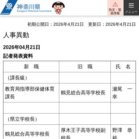
神奈川県
防災・緊
メニュー
急情報
初期公開日：2026年4月21日
更新日：2026年4月21日
人事異動
2026年04月21日
記者発表資料
新 職
旧 職
氏 名
（課長級）
教育局指導部保健体育
瀬尾 一
鶴見総合高等学校長
課長
幸
（県立学校長）
厚木王子高等学校副
野澤 恭
鶴見総合高等学校長
校長
裕