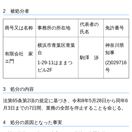
2 被処分者
代表者の
商号又は名称
事務所の所在地
免許番号
氏名
横浜市青葉区青葉
神奈川県
台
知事
有限会社 家
駒澤 渉
エ門
1-29-11はままつ
(2)029716
ビル2F
号
3 処分の内容
法第65条第2項の規定に基づき、令和8年5月28日から同年6
月3日までの7日間、業務の全部を停止することを命じる。
4 処分の原因となった事実