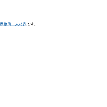
医療整備・人材課
です。