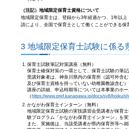
（注記）地域限定保育士資格について
地域限定保育士は、登録から3年経過かつ、1年以上
請により、全国で保育士として働くことができる保育
3 地域限定保育士試験に係
保育士試験筆記対策講座（無料）
保育士確保対策の一環として、保育士試験の筆記
受講対象者は、神奈川県内の保育所（認可外含む
及び保育士資格を持っていない幼稚園教諭含む）
講座の詳細、申込時期等については本事業のホー
（
https://www.pref.kanagawa.jp/docs/sy8/hoiku/sh
かながわ保育士インターン（無料）
地域限定保育士試験の実技講習会受講者が保育士
験プログラム「かながわ保育士インターン」を実
また、実施後は、当該受講者が県内保育所等へ就