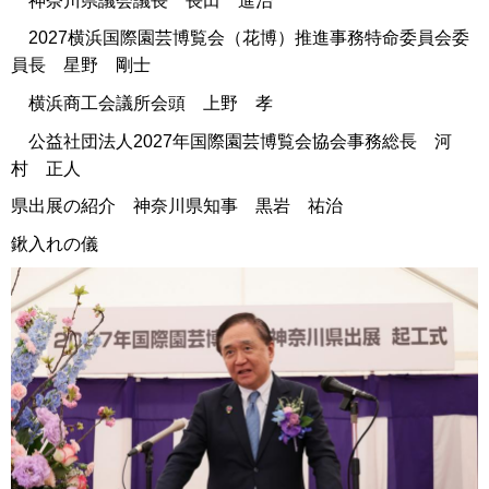
神奈川県議会議⾧ ⾧田 進治
2027横浜国際園芸博覧会（花博）推進事務特命委員会委
員⾧ 星野 剛士
横浜商工会議所会頭 上野 孝
公益社団法人2027年国際園芸博覧会協会事務総⾧ 河
村 正人
県出展の紹介 神奈川県知事 黒岩 祐治
鍬入れの儀