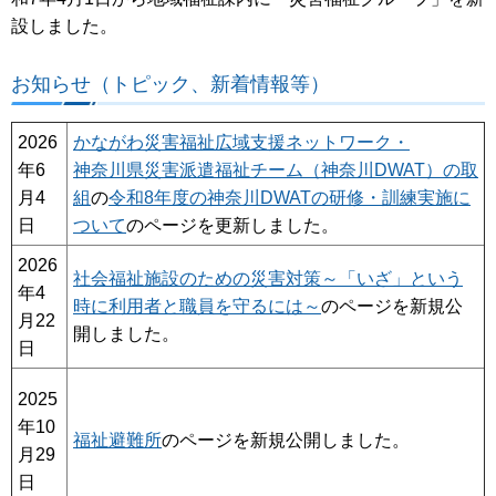
設しました。
お知らせ（トピック、新着情報等）
2026
かながわ災害福祉広域支援ネットワーク・
年6
神奈川県災害派遣福祉チーム（神奈川DWAT）の取
月4
組
の
令和8年度の神奈川DWATの研修・訓練実施に
日
ついて
のページを更新しました。
2026
社会福祉施設のための災害対策～「いざ」という
年4
時に利用者と職員を守るには～
のページを新規公
月22
開しました。
日
2025
年10
福祉避難所
のページを新規公開しました。
月29
日