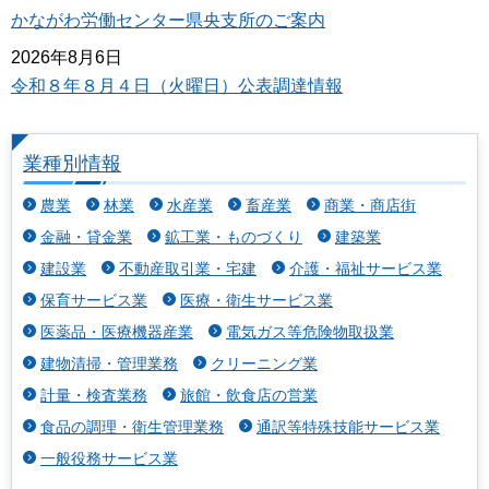
かながわ労働センター県央支所のご案内
2026年8月6日
令和８年８月４日（火曜日）公表調達情報
業種別情報
農業
林業
水産業
畜産業
商業・商店街
金融・貸金業
鉱工業・ものづくり
建築業
建設業
不動産取引業・宅建
介護・福祉サービス業
保育サービス業
医療・衛生サービス業
医薬品・医療機器産業
電気ガス等危険物取扱業
建物清掃・管理業務
クリーニング業
計量・検査業務
旅館・飲食店の営業
食品の調理・衛生管理業務
通訳等特殊技能サービス業
一般役務サービス業