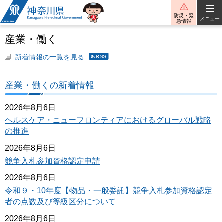
神奈川県
防災・緊
メニュー
急情報
産業・働く
新着情報の一覧を見る
産
業・
働く
産業・働くの新着情報
の新
着情
報の
2026年8月6日
RSS
ヘルスケア・ニューフロンティアにおけるグローバル戦略
配信
の推進
2026年8月6日
競争入札参加資格認定申請
2026年8月6日
令和９・10年度【物品・一般委託】競争入札参加資格認定
者の点数及び等級区分について
2026年8月6日