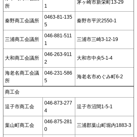
茅ヶ崎市新栄町13-29
所
1
0463-81-135
秦野商工会議所
秦野市平沢2550-1
5
046-881-511
三浦商工会議所
三浦市三崎3-12-19
1
046-263-911
大和商工会議所
大和市中央5-1-4
2
海老名商工会議
046-231-586
海老名市めぐみ町6-2
所
5
商工会
046-873-277
逗子市商工会
逗子市沼間1-5-1
4
046-875-281
葉山町商工会
三浦郡葉山町堀内1883-3
0