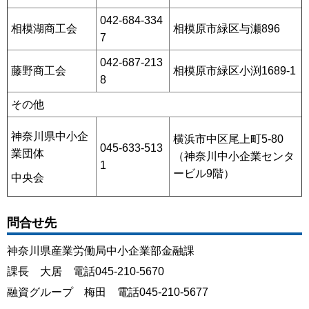
042-684-334
相模湖商工会
相模原市緑区与瀬896
7
042-687-213
藤野商工会
相模原市緑区小渕1689-1
8
その他
神奈川県中小企
横浜市中区尾上町5-80
045-633-513
業団体
（神奈川中小企業センタ
1
ービル9階）
中央会
問合せ先
神奈川県産業労働局中小企業部金融課
課長 大居 電話045-210-5670
融資グループ 梅田 電話045-210-5677