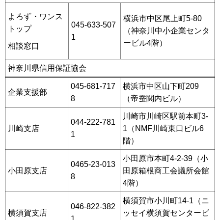
よろず・ワンス
横浜市中区尾上町5-80
045-633-507
トップ
（神奈川中小企業センタ
1
ービル4階）
相談窓口
神奈川県信用保証協会
045-681-717
横浜市中区山下町209
企業支援部
8
（帝蚕関内ビル）
川崎市川崎区駅前本町3-
044-222-781
川崎支店
1（NMF川崎東口ビル6
1
階）
小田原市本町4-2-39（小
0465-23-013
小田原支店
田原箱根商工会議所会館
8
4階）
横須賀市小川町14-1（ニ
046-822-382
横須賀支店
ッセイ横須賀センタービ
1