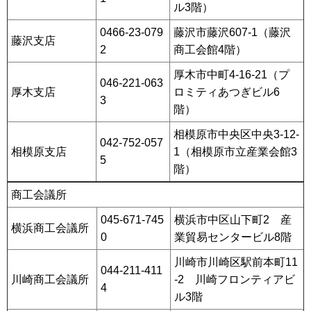
ル3階）
0466-23-079
藤沢市藤沢607-1（藤沢
藤沢支店
2
商工会館4階）
厚木市中町4-16-21（プ
046-221-063
厚木支店
ロミティあつぎビル6
3
階）
相模原市中央区中央3-12-
042-752-057
相模原支店
1（相模原市立産業会館3
5
階）
商工会議所
045-671-745
横浜市中区山下町2 産
横浜商工会議所
0
業貿易センタービル8階
川崎市川崎区駅前本町11
044-211-411
川崎商工会議所
-2 川崎フロンティアビ
4
ル3階