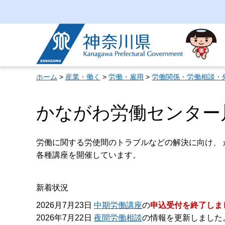
神奈川県
ホーム
>
産業・働く
>
労働・雇用
>
労働関係・労働相談・
かながわ労働センター
労働に関する労使間のトラブルなどの解決に向け、 
各種講座を開催しています。
新着状況
2026月7月23日
中期労働講座
の
申込受付を終了しま
2026年7月22日
夜間労働相談
の情報を更新しました