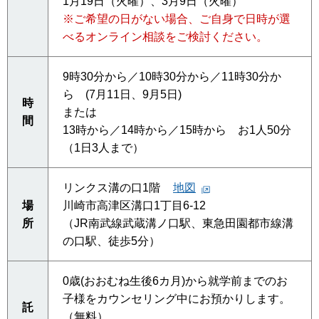
1月19日（火曜）、3月9日（火曜）
※ご希望の日がない場合、ご自身で日時が選
べるオンライン相談をご検討ください。
9時30分から／10時30分から／11時30分か
ら (7月11日、9月5日)
時
または
間
13時から／14時から／15時から お1人50分
（1日3人まで）
リンクス溝の口1階
地図
場
川崎市高津区溝口1丁目6-12
所
（JR南武線武蔵溝ノ口駅、東急田園都市線溝
の口駅、徒歩5分）
0歳(おおむね生後6カ月)から就学前までのお
子様をカウンセリング中にお預かりします。
託
（無料）