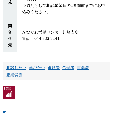
児
※原則として相談希望日の1週間前までにお申
込みください。
問
合
かながわ労働センター川崎支所
せ
電話 044-833-3141
先
相談したい
学びたい
求職者
労働者
事業者
産業労働