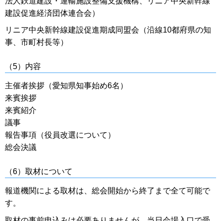
法人鉄道建設・運輸施設整備支援機構、リニア中央新幹線
建設促進経済団体連合会）
リニア中央新幹線建設促進期成同盟会（沿線10都府県の知
事、市町村長等）
（5）内容
主催者挨拶（愛知県知事始め6名）
来賓挨拶
来賓紹介
議事
報告事項（役員改選について）
総会決議
（6）取材について
報道機関による取材は、総会開始から終了まで全て可能で
す。
取材の事前申込みは必要ありませんが、当日会場入口で受