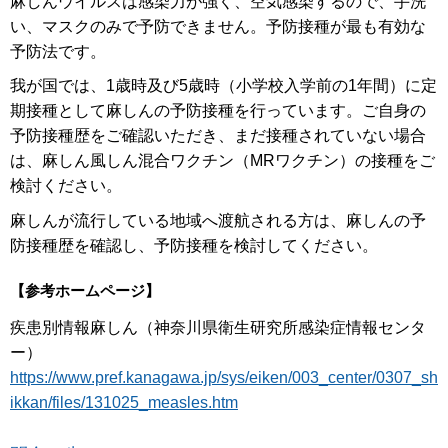
麻しんウイルスは感染力が強く、空気感染するので、手洗
い、マスクのみで予防できません。予防接種が最も有効な
予防法です。
我が国では、1歳時及び5歳時（小学校入学前の1年間）に定
期接種として麻しんの予防接種を行っています。ご自身の
予防接種歴をご確認いただき、まだ接種されていない場合
は、麻しん風しん混合ワクチン（MRワクチン）の接種をご
検討ください。
麻しんが流行している地域へ渡航される方は、麻しんの予
防接種歴を確認し、予防接種を検討してください。
【参考ホームページ】
疾患別情報麻しん（神奈川県衛生研究所感染症情報センタ
ー）
https://www.pref.kanagawa.jp/sys/eiken/003_center/0307_sh
ikkan/files/131025_measles.htm