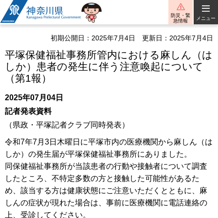
神奈川県
防災・緊
メニュー
急情報
初期公開日：2025年7月4日
更新日：2025年7月4日
平塚保健福祉事務所管内における麻しん（は
しか）患者の発生に伴う注意喚起について
（第1報）
2025年07月04日
記者発表資料
（県政・平塚記者クラブ同時発表）
令和7年7月3日木曜日に平塚市内の医療機関から麻しん（は
しか）の発生届が平塚保健福祉事務所にありました。
同保健福祉事務所が当該患者の行動や接触者について調査
したところ、不特定多数の方と接触した可能性があるた
め、該当する方は健康状態にご注意いただくとともに、麻
しんの症状が現れた場合は、事前に医療機関に電話連絡の
上、受診してください。