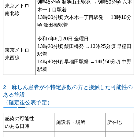
9時45分頃 溜池山王駅発 → 9時50分頃 六本
東京メトロ
木一丁目駅着
南北線
13時00分頃 六本木一丁目駅発 → 13時10分
頃 飯田橋駅着
令和7年6月20日 金曜日
13時20分頃 飯田橋発 →13時25分頃 早稲田
東京メトロ
駅着
東西線
14時40分頃 早稲田駅発 →14時50分頃 中野
駅着
2 麻しん患者が不特定多数の方と接触した可能性の
ある施設
（確定後公表予定）
感染の可能性
施設名・場所
所在地
のある日時