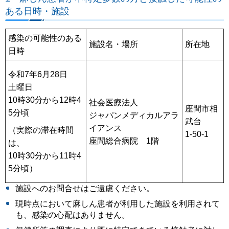
ある日時・施設
感染の可能性のある
施設名・場所
所在地
日時
令和7年6月28日
土曜日
10時30分から12時4
社会医療法人
座間市相
5分頃
ジャパンメディカルアラ
武台
イアンス
（実際の滞在時間
1-50-1
座間総合病院 1階
は、
10時30分から11時4
5分頃）
施設へのお問合せはご遠慮ください。
現時点において麻しん患者が利用した施設を利用されて
も、感染の心配はありません。