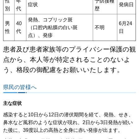
性
年
予防接種
症状
発病日
別
代
歴
発熱、コプリック斑
男
40
6月24
（口腔内粘膜の白い斑
不明
性
代
日
点）、発疹
患者及び患者家族等のプライバシー保護の観
点から、本人等が特定されることのないよ
う、格段の御配慮をお願いいたします。
県民の皆様へ
主な症状
感染すると10日から12日の潜伏期間を経て、発熱、せき、
鼻水など風邪のような症状が現れ、2日から3日発熱が続い
た後に、39度以上の高熱と全身に赤い発疹が出ます。