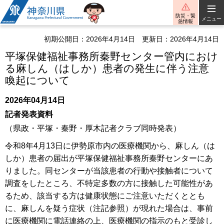
神奈川県
防災・緊
メニュー
急情報
初期公開日：2026年4月14日
更新日：2026年4月14日
平塚保健福祉事務所秦野センター管内におけ
る麻しん（はしか）患者の発生に伴う注意
喚起について
2026年04月14日
記者発表資料
（県政・平塚・秦野・厚木記者クラブ同時発表）
令和8年4月13日に伊勢原市内の医療機関から、麻しん（は
しか）患者の届出が平塚保健福祉事務所秦野センターにあ
りました。同センターが当該患者の行動や接触者について
調査をしたところ、不特定多数の方に接触した可能性があ
るため、該当する方は健康状態にご注意いただくととも
に、麻しんを疑う症状（注記参照）が現れた場合は、事前
に医療機関に電話連絡の上、医療機関の指示のもと受診し