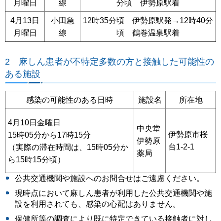
月曜日
線
分頃 伊勢原駅着
4月13日
小田急
12時35分頃 伊勢原駅発→12時40分
月曜日
線
頃 鶴巻温泉駅着
2 麻しん患者が不特定多数の方と接触した可能性の
ある施設
感染の可能性のある日時
施設名
所在地
4月10日金曜日
中央堂
伊勢原市桜
15時05分から17時15分
伊勢原
台1-2-1
（実際の滞在時間は、15時05分か
薬局
ら15時15分頃）
公共交通機関や施設へのお問合せはご遠慮ください。
現時点において麻しん患者が利用した公共交通機関や施
設を利用されても、感染の心配はありません。
保健所等の調査により既に特定できている接触者に対し