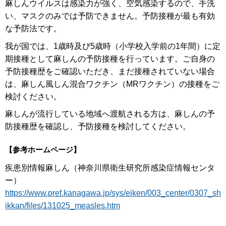
麻しんウイルスは感染力が強く、空気感染するので、手洗
い、マスクのみでは予防できません。予防接種が最も有効
な予防法です。
我が国では、1歳時及び5歳時（小学校入学前の1年間）に定
期接種として麻しんの予防接種を行っています。ご自身の
予防接種歴をご確認いただき、まだ接種されていない場合
は、麻しん風しん混合ワクチン（MRワクチン）の接種をご
検討ください。
麻しんが流行している地域へ渡航される方は、麻しんの予
防接種歴を確認し、予防接種を検討してください。
【参考ホームページ】
疾患別情報麻しん（神奈川県衛生研究所感染症情報センタ
ー）
https://www.pref.kanagawa.jp/sys/eiken/003_center/0307_sh
ikkan/files/131025_measles.htm