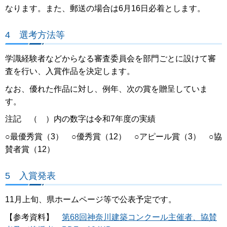
なります。また、郵送の場合は6月16日必着とします。
4 選考方法等
学識経験者などからなる審査委員会を部門ごとに設けて審
査を行い、入賞作品を決定します。
なお、優れた作品に対し、例年、次の賞を贈呈していま
す。
注記 （ ）内の数字は令和7年度の実績
○最優秀賞（3） ○優秀賞（12） ○アピール賞（3） ○協
賛者賞（12）
5 入賞発表
11月上旬、県ホームページ等で公表予定です。
【参考資料】
第68回神奈川建築コンクール主催者、協賛