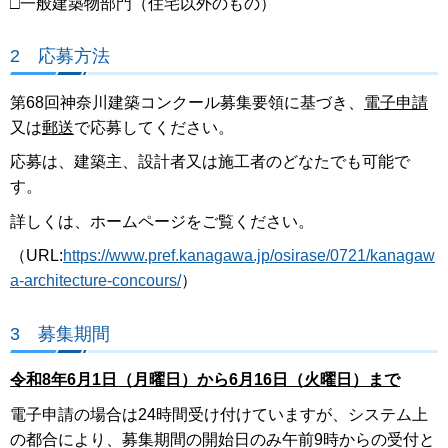
□一般建築物部門（住宅以外のもの）
2 応募方法
第68回神奈川建築コンクール募集要領に基づき、
電子申請
又は
郵送
で応募してください。
応募は、建築主、設計者又は施工者のどなたでも可能で
す。
詳しくは、ホームページをご覧ください。
（
URL:
https://www.pref.kanagawa.jp/osirase/0721/kanagaw
a-architecture-concours/
）
3 募集期間
令和8年6月1日（月曜日）から6月16日（火曜日）まで
電子申請の場合は24時間受け付けていますが、システム上
の都合により、募集期間の開始日のみ午前9時からの受付と