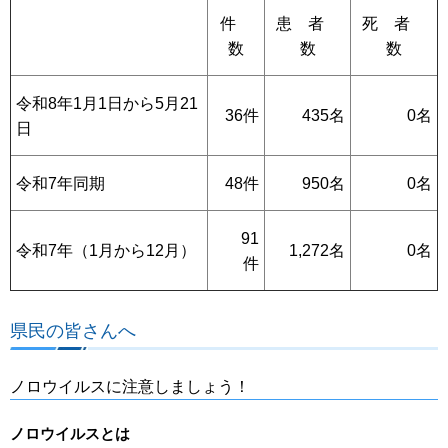
件
患 者
死 者
数
数
数
令和8年1月1日から5月21
36件
435名
0名
日
令和7年同期
48件
950名
0名
91
令和7年（1月から12月）
1,272名
0名
件
県民の皆さんへ
ノロウイルスに注意しましょう！
ノロウイルスとは