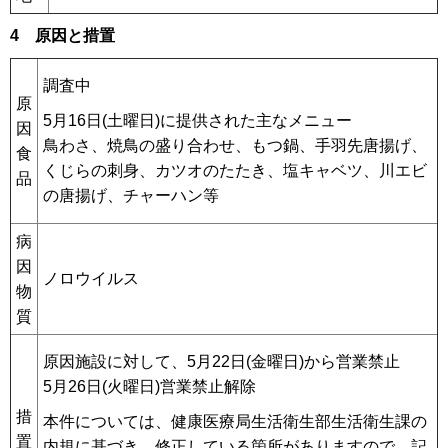
4 原因と措置
調査中
原
5月16日(土曜日)に提供された主なメニュー
因
鳥わさ、焼鳥の盛り合わせ、もつ鍋、手羽先唐揚げ、
食
くじらの刺身、カツオのたたき、塩キャベツ、川エビ
品
の唐揚げ、チャーハン等
病
因
ノロウイルス
物
質
原因施設に対して、5月22日(金曜日)から営業禁止
5月26日(火曜日)営業禁止解除
措
本件については、健康医療局生活衛生部生活衛生課の
置
内規に基づき、修正している箇所がありますので、記