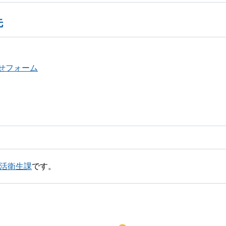
先
せフォーム
生活衛生課
です。