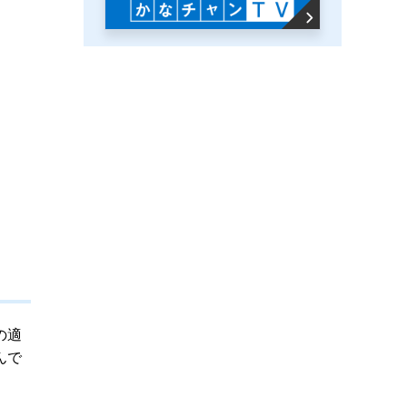
の適
んで