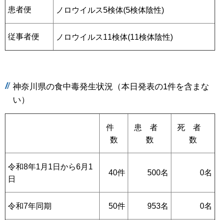
患者便
ノロウイルス5検体(5検体陰性)
従事者便
ノロウイルス11検体(11検体陰性)
神奈川県の食中毒発生状況（本日発表の1件を含まな
い）
件
患 者
死 者
数
数
数
令和8年1月1日から6月1
40件
500名
0名
日
令和7年同期
50件
953名
0名