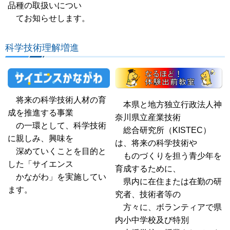
品種の取扱いについ
てお知らせします。
科学技術理解増進
将来の科学技術人材の育
本県と地方独立行政法人神
成を推進する事業
奈川県立産業技術
の一環として、科学技術
総合研究所（KISTEC）
に親しみ、興味を
は、将来の科学技術や
深めていくことを目的と
ものづくりを担う青少年を
した「サイエンス
育成するために、
かながわ」を実施してい
県内に在住または在勤の研
ます。
究者、技術者等の
方々に、ボランティアで県
内小中学校及び特別