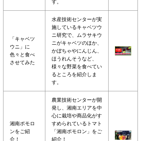
す。
水産技術センターが実
施しているキャベツウ
ニ研究で、ムラサキウ
「キャベツ
ニがキャベツのほか、
ウニ」に
かぼちゃやにんじん、
色々と食べ
ほうれんそうなど、
させてみた
様々な野菜を食べてい
るところを紹介しま
す。
農業技術センターが開
発し、湘南エリアを中
心に栽培や商品化がす
湘南ポモロ
すめられているトマト
ンをご紹
「湘南ポモロン」をご
介！
紹介！