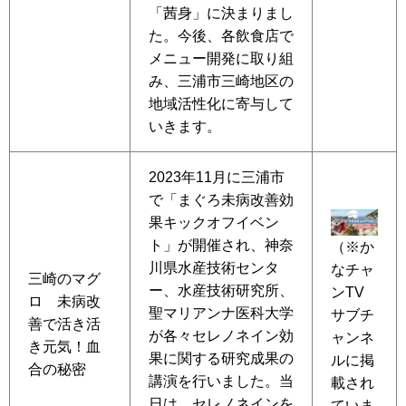
「茜身」に決まりまし
た。今後、各飲食店で
メニュー開発に取り組
み、三浦市三崎地区の
地域活性化に寄与して
いきます。
2023年11月に三浦市
で「まぐろ未病改善効
果キックオフイベン
ト」が開催され、神奈
（※か
川県水産技術センタ
なチャ
三崎のマグ
ー、水産技術研究所、
ンTV
ロ 未病改
聖マリアンナ医科大学
サブチ
善で活き活
が各々セレノネイン効
ャンネ
き元気！血
果に関する研究成果の
ルに掲
合の秘密
講演を行いました。当
載され
日は、セレノネインを
ていま