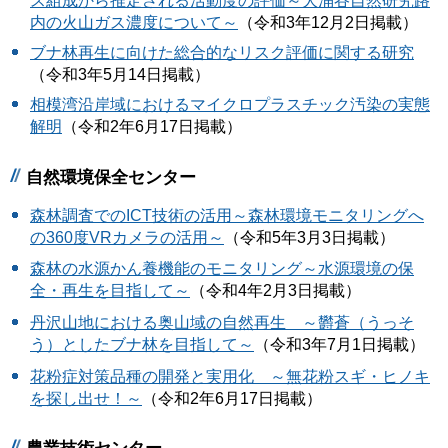
ス組成から推定される活動度の評価～大涌谷自然研究路
内の火山ガス濃度について～
（令和3年12月2日掲載）
ブナ林再生に向けた総合的なリスク評価に関する研究
（令和3年5月14日掲載）
相模湾沿岸域におけるマイクロプラスチック汚染の実態
解明
（令和2年6月17日掲載）
自然環境保全センター
森林調査でのICT技術の活用～森林環境モニタリングへ
の360度VRカメラの活用～
（令和5年3月3日掲載）
森林の水源かん養機能のモニタリング～水源環境の保
全・再生を目指して～
（令和4年2月3日掲載）
丹沢山地における奥山域の自然再生 ～欝蒼（うっそ
う）としたブナ林を目指して～
（令和3年7月1日掲載）
花粉症対策品種の開発と実用化 ～無花粉スギ・ヒノキ
を探し出せ！～
（令和2年6月17日掲載）