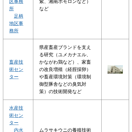
区事務
紫、湘南ポモロンなど）
所
など
足柄
地区事
務所
県産畜産ブランドを支え
る研究（ユメカナエル、
畜産技
かながわ鶏など）、家畜
術セン
の改良増殖（経腟採卵）
ター
や畜産環境対策（環境制
御型豚舎などの臭気対
策）の技術開発など
水産技
術セン
ター
内水
ムラサキウニの養殖技術