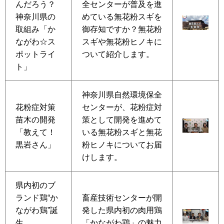
んだろう？
全センターが普及を進
神奈川県の
めている無花粉スギを
取組み「か
御存知ですか？無花粉
ながわ☆ス
スギや無花粉ヒノキに
ポットライ
ついて紹介します。
ト」
神奈川県自然環境保全
花粉症対策
センターが、花粉症対
苗木の開発
策として開発を進めて
「教えて！
いる無花粉スギと無花
黒岩さん」
粉ヒノキについてお届
けします。
県内初のブ
ランド鶏“か
畜産技術センターが開
ながわ鶏”誕
発した県内初の肉用鶏
生
「かながわ鶏」の魅力