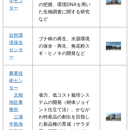
学セン
の把握、環境DNAを用い
ター
た生物調査に関する研究
など
自然環
ブナ林の再生、水源環境
境保全
の保全・再生、無花粉ス
センタ
ギ・ヒノキの開発など
ー
農業技
術セン
ター
北相
省力、低コスト栽培シス
地区事
テムの開発（樹体ジョイ
務所
ント仕立て法）、かなが
三浦
わ特産品の創出を目指し
半島地
た新品種の育成（サラダ