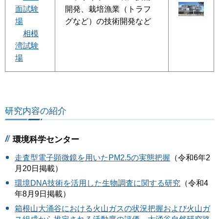
面試験
開発、栽培漁業（トラフ
場
グなど）の技術開発など
相模
湾試験
場
研究内容の紹介
環境科学センター
走査型電子顕微鏡を用いたPM2.5の実態把握
（令和6年2
月20日掲載）
環境DNA技術を活用した生物調査に関する研究
（令和4
年8月9日掲載）
箱根山大涌谷における火山ガスの状況把握および火山ガ