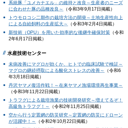
系統豚「ユメカナエル」の維持と改良～生産者のニーズ
に合わせた豚の品種改良～
（令和3年9月17日掲載）
トウモロコシ二期作の栽培方法の開発～土地生産性向上
による自給飼料の生産拡大～
（令和3年2月4日掲載）
新技術（OPU）を用いた効率的な後継牛確保対策
（令和
2年6月17日掲載）
水産技術センター
未病改善にマグロが効くか、ヒトでの臨床試験で検証～
マグロの継続摂取による酸化ストレスの改善～
（令和6
年3月18日掲載）
丹沢ヤマメ復活作戦！～在来ヤマメ漁場環境再生事業～
（令和3年11月22日掲載）
トラフグによる栽培漁業の技術開発研究～増えてるぞ！
高級魚トラフグ！～
（令和2年11月25日掲載）
空から行う定置網の防災研究～定置網の防災にドローン
が活躍中！～
（令和2年10月22日掲載）