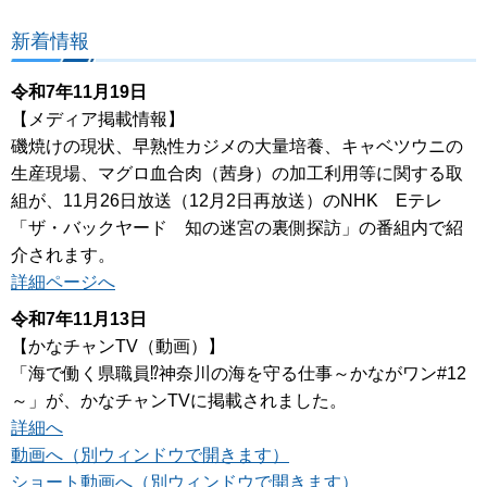
新着情報
令和7年11月19日
【メディア掲載情報】
磯焼けの現状、早熟性カジメの大量培養、キャベツウニの
生産現場、マグロ血合肉（茜身）の加工利用等に関する取
組が、11月26日放送（12月2日再放送）のNHK Eテレ
「ザ・バックヤード 知の迷宮の裏側探訪」の番組内で紹
介されます。
詳細ページへ
令和7年11月13日
【かなチャンTV（動画）】
「海で働く県職員⁉神奈川の海を守る仕事～かながワン#12
～」が、かなチャンTVに掲載されました。
詳細へ
動画へ（別ウィンドウで開きます）
ショート動画へ（別ウィンドウで開きます）