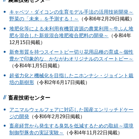
農業技術センター
キャベツ・ダイコンの生育モデル手法の活用技術開発～
野菜の「未来」を予測する！～
（令和6年2月29日掲載）
堆肥化等による未利用有機質資源の農業利用～牛ふん堆
肥を混合した新規混合堆肥複合肥料の開発～
（令和4年
12月15日掲載）
新奇形質を持つスイートピー切り花用品種の育成～個性
豊かで印象的な、かながわオリジナルのスイートピー～
（令和4年1月5日掲載）
超省力化と機械化を目指したニホンナシ・ジョイント栽
培の新樹形
（令和2年6月17日掲載）
畜産技術センター
アニマルウェルフェアに対応した国産エンリッチドケー
ジの開発
（令和6年2月29日掲載）
畜産経営から発生する臭気を低減するための取組～環境
制御型豚舎の実証実験～
（令和4年11月22日掲載）