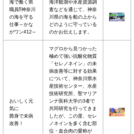
海で働く県
海洋観測や水産資源調
職員⁉神奈川
査などを通じて、神奈
の海を守る
川県の海を船の上から
仕事～かな
どのように守っている
がワン#12～
のかお伝えします。
マグロから見つかった
極めて強い抗酸化物質
「セレノネイン」の未
病改善等に対する効果
について、神奈川県水
産技術センター、水産
技術研究所、聖マリア
おいしく元
ンナ医科大学の3者で
気に
共同研究を行ってきま
茜身で未病
したが、この度、セレ
改善！
ノネインを多く含む部
位・血合肉の愛称が