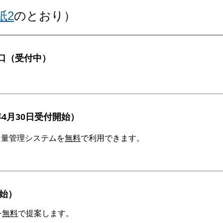
紙2
のとおり）
窓口（受付中）
。
4月30日受付開始）
出量管理システムを
無料
で利用できます。
開始）
を
無料
で提案します。