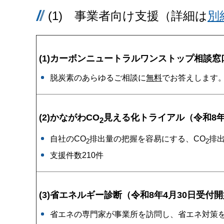
(1) 事業者向け支援（詳細は
別
(1)カーボンニュートラルワンストップ相談
脱炭素のあらゆるご相談に
無料
でお答えします
(2)
かながわCO
見える化トライアル（令和8年
2
自社のCO
排出量の把握を容易にする、CO
排
2
2
支援件数210件
(3)省エネルギー診断（令和8年4月30日受付
省エネの専門家が事業所を訪問し、省エネ対策