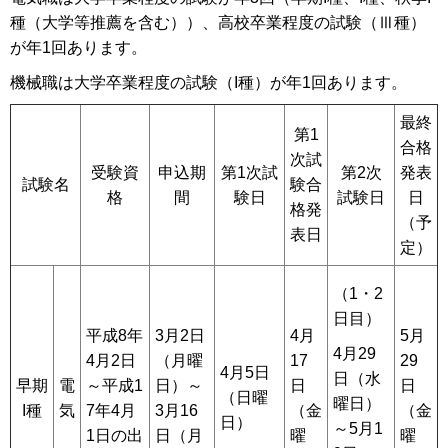
種（大学等推薦を含む））、高校卒業程度の試験（Ⅲ種）
が年1回あります。
機械職は大学卒業程度の試験（I種）が年1回あります。
最終
第1
合格
次試
受験資
申込期
第1次試
第2次
発表
試験名
験合
格
間
験日
試験日
日
格発
（予
表日
定）
（1・2
日目）
平成8年
3月2日
4月
5月
4月29
4月2日
（月曜
17
29
4月5日
日（水
早期
電
～平成1
日）～
日
日
（日曜
曜日）
I種
気
7年4月
3月16
（金
（金
日）
～5月1
1日の出
日（月
曜
曜