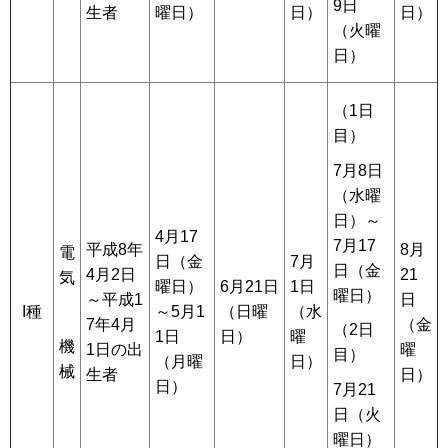
9日
生者
曜日）
日）
日）
（火曜
日）
（1日
目）
7月8日
（水曜
日）～
4月17
7月17
平成8年
8月
電
日（金
7月
日（金
4月2日
21
気
曜日）
6月21日
1日
曜日）
～平成1
日
I種
～5月1
（日曜
（水
7年4月
（金
（2日
1日
日）
曜
機
1日の出
曜
目）
（月曜
日）
械
生者
日）
日）
7月21
日（火
曜日）