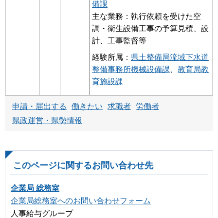
備課
主な業務：執行依頼を受けた空
調・衛生設備工事の予算見積、設
計、工事監督等
経験所属：
県土整備局流域下水道
整備事務所機械設備課
、
教育局教
育施設課
申請・届出する
働きたい
求職者
労働者
県政運営・県勢情報
このページに関するお問い合わせ先
企業局 総務室
企業局総務室へのお問い合わせフォーム
人事給与グループ