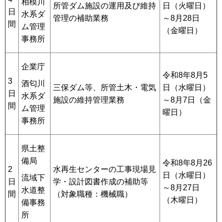
相模川
所管ダム施設の運用及び維持
日（火曜日）
日
水系ダ
管理の補助業務
～8月28日
間
ム管理
（金曜日）
事務所
企業庁
令和8年8月5
3
酒匂川
三保ダム等、所管土木・電気
日（水曜日）
日
水系ダ
施設の維持管理業務
～8月7日（金
間
ム管理
曜日）
事務所
県土整
備局
令和8年8月26
2
水再生センターの工事現場見
日（水曜日）
流域下
日
学・設計図書作成の補助等
～8月27日
水道整
間
（対象職種：機械職）
（木曜日）
備事務
所