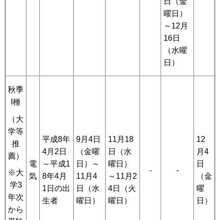
日（金
曜日）
～12月
16日
（水曜
日）
秋季
I種
（大
学等
平成8年
9月4日
11月18
12
推
4月2日
（金曜
日（水
月4
薦）
電
～平成1
日）～
曜日）
日
-
-
※大
気
8年4月
11月4
～11月2
（金
学3
1日の出
日（水
4日（火
曜
年次
生者
曜日）
曜日）
日）
から