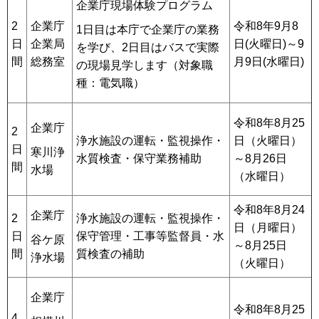
企業庁現場体験プログラム
2
企業庁
令和8年9月8
1日目は本庁で企業庁の業務
日
企業局
日(火曜日)～9
を学び、2日目はバスで実際
間
総務室
月9日(水曜日)
の現場見学します（対象職
種：電気職）
令和8年8月25
企業庁
2
浄水施設の運転・監視操作・
日（火曜日）
日
寒川浄
水質検査・保守業務補助
～8月26日
間
水場
（水曜日）
令和8年8月24
企業庁
2
浄水施設の運転・監視操作・
日（月曜日）
日
保守管理・工事等監督員・水
谷ケ原
～8月25日
間
質検査の補助
浄水場
（火曜日）
企業庁
令和8年8月25
4