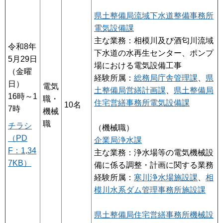
県土整備局流域下水道整備事務所
電気設備課
主な業務：相模川及び酒匂川流域
令和8年
下水道の水再生センター、ポンプ
5月29日
場における電気設備工事
（金曜
経験所属：
総務局庁舎管理課
、
県
日）
電気
土整備局営繕計画課
、
県土整備局
16時～1
職・
住宅営繕事務所電気設備課
10名
7時
機械
職
チラシ
（機械職）
（PD
企業局浄水課
F：1,34
主な業務：浄水場等の電気機械設
7KB）
備に係る調整・計画に関する業務
経験所属：
寒川浄水場施設課
、
相
模川水系ダム管理事務所施設課
県土整備局住宅営繕事務所機械設