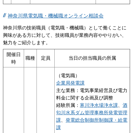
神奈川県電気職・機械職オンライン相談会
神奈川県の技術職員（電気職・機械職）として働くことに
興味がある方に対して、技術職員が業務内容ややりがい、
魅力をご紹介します。
開催日
職種
定員
当日の担当職員の所属
時
（電気職）
企業局発電課
主な業務：電気事業経営及び電力
料金に関する企画及び調整
経験所属：
寒川浄水場浄水課
、
酒
匂川水系ダム管理事務所発電管理
課
、
発電総合制御所制御課・給電
課