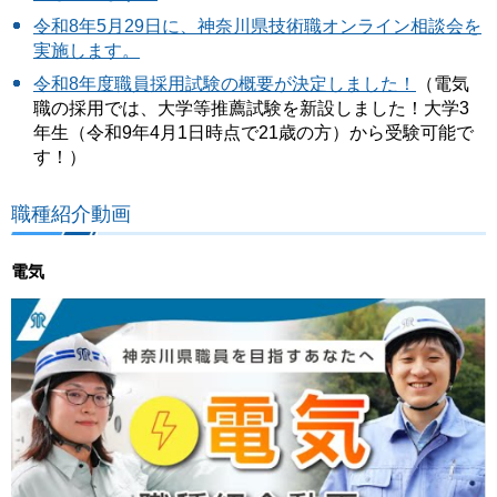
令和8年5月29日に、神奈川県技術職オンライン相談会を
実施します。
令和8年度職員採用試験の概要が決定しました！
（電気
職の採用では、大学等推薦試験を新設しました！大学3
年生（令和9年4月1日時点で21歳の方）から受験可能で
す！）
職種紹介動画
電気