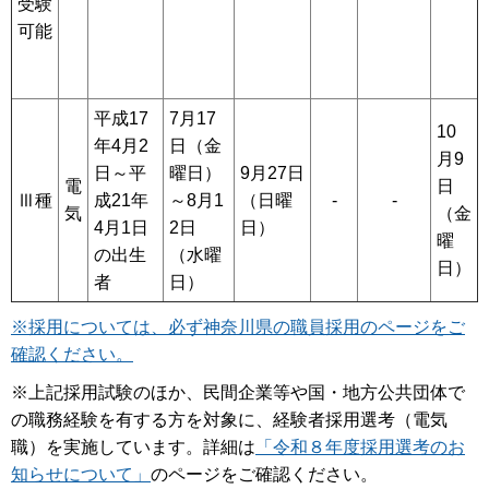
受験
可能
平成17
7月17
10
年4月2
日（金
月9
日～平
曜日）
9月27日
電
日
Ⅲ種
成21年
～8月1
（日曜
-
-
気
（金
4月1日
2日
日）
曜
の出生
（水曜
日）
者
日）
※採用については、必ず神奈川県の職員採用のページをご
確認ください。
※上記採用試験のほか、民間企業等や国・地方公共団体で
の職務経験を有する方を対象に、経験者採用選考（電気
職）を実施しています。詳細は
「令和８年度採用選考のお
知らせについて」
のページをご確認ください。