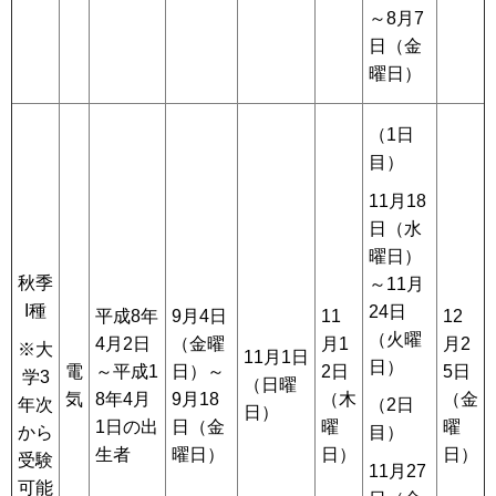
～8月7
日（金
曜日）
（1日
目）
11月18
日（水
曜日）
秋季
～11月
I種
24日
平成8年
9月4日
11
12
（火曜
4月2日
（金曜
月1
月2
※大
11月1日
日）
電
～平成1
日）～
2日
5日
学3
（日曜
気
8年4月
9月18
（木
（金
年次
（2日
日）
1日の出
日（金
曜
曜
から
目）
生者
曜日）
日）
日）
受験
11月27
可能