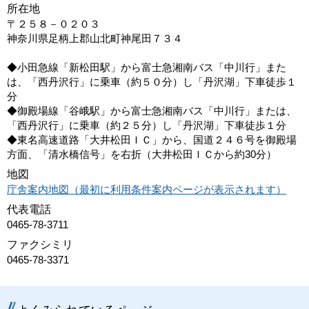
所在地
〒２５８－０２０３
神奈川県足柄上郡山北町神尾田７３４
◆小田急線「新松田駅」から富士急湘南バス「中川行」また
は、「西丹沢行」に乗車（約５０分）し「丹沢湖」下車徒歩１
分
◆御殿場線「谷峨駅」から富士急湘南バス「中川行」または、
「西丹沢行」に乗車（約２５分）し「丹沢湖」下車徒歩１分
◆東名高速道路「大井松田ＩＣ」から、国道２４６号を御殿場
方面、「清水橋信号」を右折（大井松田ＩＣから約30分）
地図
庁舎案内地図（最初に利用条件案内ページが表示されます）
代表電話
0465-78-3711
ファクシミリ
0465-78-3371