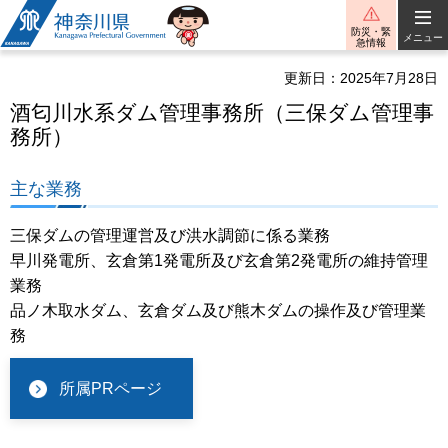
神奈川県
防災・緊
メニュー
急情報
更新日：2025年7月28日
酒匂川水系ダム管理事務所（三保ダム管理事
務所）
主な業務
三保ダムの管理運営及び洪水調節に係る業務
早川発電所、玄倉第1発電所及び玄倉第2発電所の維持管理
業務
品ノ木取水ダム、玄倉ダム及び熊木ダムの操作及び管理業
務
所属PRページ