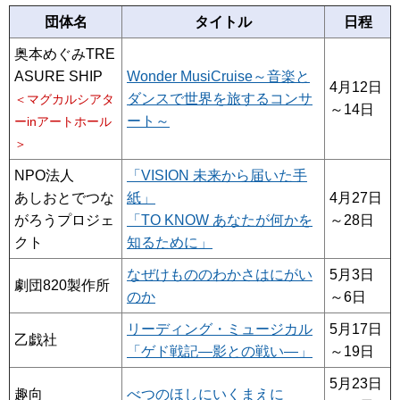
団体名
タイトル
日程
奥本めぐみTRE
ASURE SHIP
Wonder MusiCruise～音楽と
4月12日
ダンスで世界を旅するコンサ
＜マグカルシアタ
～14日
ート～
ーinアートホール
＞
NPO法人
「VISION 未来から届いた手
あしおとでつな
紙」
4月27日
がろうプロジェ
「TO KNOW あなたが何かを
～28日
クト
知るために」
なぜけもののわかさはにがい
5月3日
劇団820製作所
のか
～6日
リーディング・ミュージカル
5月17日
乙戯社
「ゲド戦記―影との戦い―」
～19日
5月23日
趣向
べつのほしにいくまえに