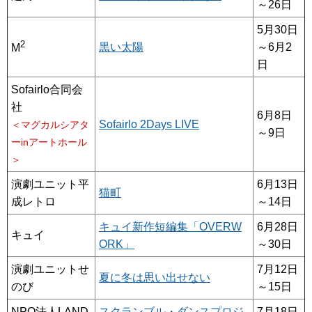
～26日
5月30日
2
黒い太陽
～6月2
M
日
Sofairlo合同会
社
6月8日
Sofairlo 2Days LIVE
＜マグカルシアタ
～9日
ーinアートホール
＞
演劇ユニット平
6月13日
猫町
成レトロ
～14日
キュイ新作短編集「OVERW
6月28日
キュイ
ORK」
～30日
演劇ユニットせ
7月12日
夏に冬は思い出せない
のび
～15日
NPO法人LAND
スクランブル・ダンスプロジ
7月18日