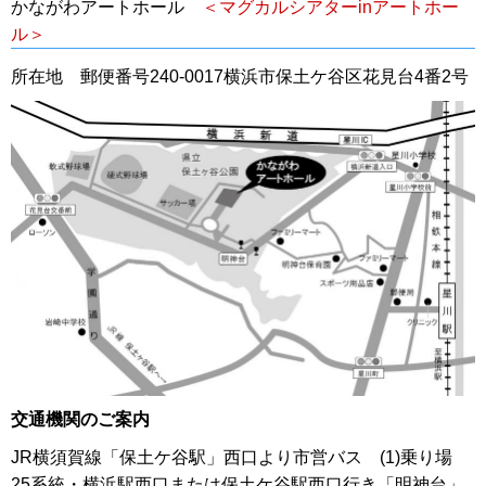
かながわアートホール
＜マグカルシアターinアートホー
ル＞
所在地 郵便番号240-0017横浜市保土ケ谷区花見台4番2号
交通機関のご案内
JR横須賀線「保土ケ谷駅」西口より市営バス (1)乗り場
25系統・横浜駅西口または保土ケ谷駅西口行き「明神台」