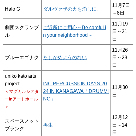
11月7日
Halo G
ダルヴァザの火を消しに。
～8日
11月19
劇団スクランブ
ご近所にご用心～Be careful i
日～21
ル
n your neighborhood～
日
11月26
ブルーエゴナク
たしかめようのない
日～28
日
uniko kato arts
project
INC.PERCUSSION DAYS 20
11月30
24 IN KANAGAWA「DRUMMI
＜マグカルシアタ
日
NG」
ーinアートホール
＞
12月12
スペースノット
再生
日～14
ブランク
日