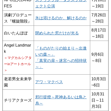
FES
ェクト公演
～19日
演劇プロデュー
7月26日
氷は溶けるのか、解けるのか
ス『螺旋階段』
～28日
8月17日
白いたんぽぽ
閉められた窓だけが光る
～18日
Angel Landmar
「ものがたりの始まり～出逢
k
いの森～」
9月6日
＜マグカルシアタ
「真実の扉～迷宮への招待状
～8日
ーinアートホール
～」
＞
老若男女未来学
10月3日
アワ・マクベス
園
~6日
10月31
邪行提燈～死神あるいは鳥と
チリアクターズ
日～11
糸～
月3日