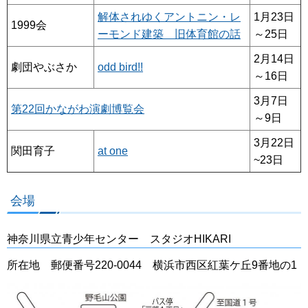
解体されゆくアントニン・レ
1月23日
1999会
ーモンド建築 旧体育館の話
～25日
2月14日
劇団やぶさか
odd bird!!
～16日
3月7日
第22回かながわ演劇博覧会
～9日
3月22日
関田育子
at one
~23日
会場
神奈川県立青少年センター スタジオHIKARI
所在地 郵便番号220-0044 横浜市西区紅葉ケ丘9番地の1