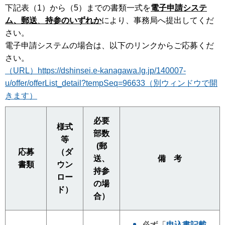
下記表（1）から（5）までの書類一式を
電子申請システ
ム、郵送
、
持参のいずれか
により、事務局へ提出してくだ
さい。
電子申請システムの場合は、以下のリンクからご応募くだ
さい。
（URL）https://dshinsei.e-kanagawa.lg.jp/140007-
u/offer/offerList_detail?tempSeq=96633（別ウィンドウで開
きます）
必要
様式
部数
等
(郵
応募
（ダ
送、
備 考
書類
ウン
持参
ロー
の場
ド）
合）
必ず「
申込書記載