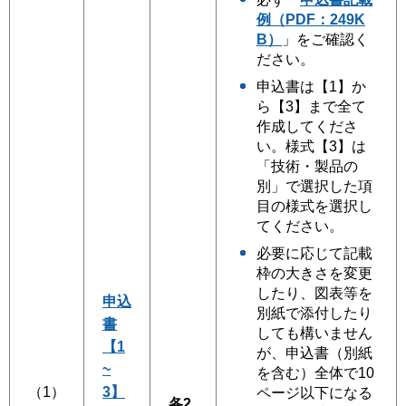
例（PDF：249K
B）
」をご確認く
ださい。
申込書は【1】か
ら【3】まで全て
作成してくださ
い。様式【3】は
「技術・製品の
別」で選択した項
目の様式を選択し
てください。
必要に応じて記載
枠の大きさを変更
したり、図表等を
申込
別紙で添付したり
書
しても構いません
【1
が、申込書（別紙
~
を含む）全体で10
（1）
3】
ページ以下になる
各2