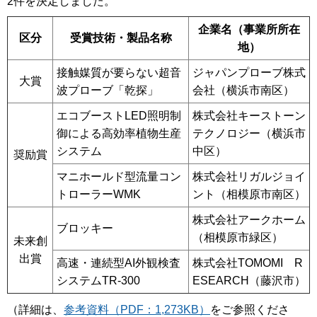
2件を決定しました。
企業名（事業所所在
区分
受賞技術・製品名称
地）
接触媒質が要らない超音
ジャパンプローブ株式
大賞
波プローブ「乾探」
会社（横浜市南区）
エコブーストLED照明制
株式会社キーストーン
御による高効率植物生産
テクノロジー（横浜市
システム
中区）
奨励賞
マニホールド型流量コン
株式会社リガルジョイ
トローラーWMK
ント（相模原市南区）
株式会社アークホーム
ブロッキー
（相模原市緑区）
未来創
出賞
高速・連続型AI外観検査
株式会社TOMOMI R
システムTR-300
ESEARCH（藤沢市）
（詳細は、
参考資料（PDF：1,273KB）
をご参照くださ