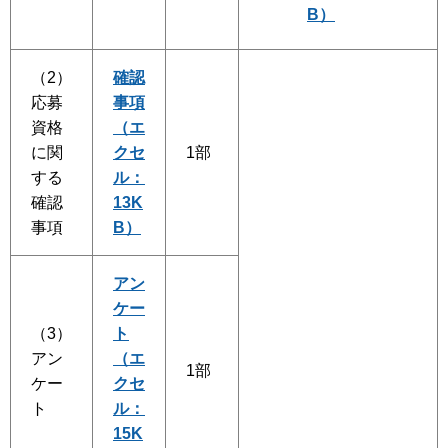
B）
（2）
確認
応募
事項
資格
（エ
に関
クセ
1部
する
ル：
確認
13K
事項
B）
アン
ケー
（3）
ト
アン
（エ
1部
ケー
クセ
ト
ル：
15K