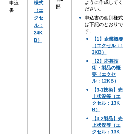
ように作成してく
申込
様式
部
ださい。
書
（エ
クセ
申込書の個別様式
は下記のとおりで
ル：
す。
24K
【1】企業概要
B）
（エクセル：1
3KB）
【2】応募技
術・製品の概
要（エクセ
ル：12KB）
【3-1技術】売
上状況等（エ
クセル：13K
B）
【3-2製品】売
上状況等（エ
クセル：13K