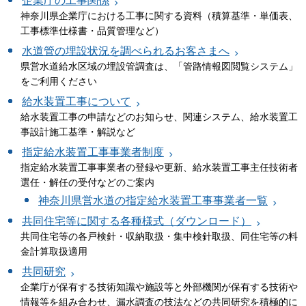
企業庁の工事関係
神奈川県企業庁における工事に関する資料（積算基準・単価表、
工事標準仕様書・品質管理など）
水道管の埋設状況を調べられるお客さまへ
県営水道給水区域の埋設管調査は、「管路情報図閲覧システム」
をご利用ください
給水装置工事について
給水装置工事の申請などのお知らせ、関連システム、給水装置工
事設計施工基準・解説など
指定給水装置工事事業者制度
指定給水装置工事事業者の登録や更新、給水装置工事主任技術者
選任・解任の受付などのご案内
神奈川県営水道の指定給水装置工事事業者一覧
共同住宅等に関する各種様式（ダウンロード）
共同住宅等の各戸検針・収納取扱・集中検針取扱、同住宅等の料
金計算取扱適用
共同研究
企業庁が保有する技術知識や施設等と外部機関が保有する技術や
情報等を組み合わせ、漏水調査の技法などの共同研究を積極的に