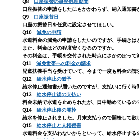
Q8
口座振替の事務処理期間
口座振替の申請をしたにもかかわらず、納入通知書
Q9
口座振替日
口座の振替日を任意に設定させてほしい。
Q10
減免の申請
水道料金の減免の申請をしたいのですが、手続きは
また、料金はどの程度安くなるのですか。
その料金は、手帳を交付された時点にさかのぼって
Q11
減免世帯への料金の請求
児童扶養手当を受けていて、今まで一度も料金の請
Q12
給水停止の猶予
給水停止通知書が届いたのですが、支払いに行く時
Q13
給水停止後の支払い
料金未納で水道を止められたが、日中勤めているの
Q14
給水停止後の開栓
給水を停止されました。月末支払うので開栓して欲
Q15
給水停止と人権侵害
水道料金を支払わないからといって、給水停止する