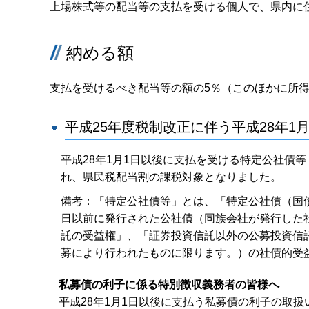
上場株式等の配当等の支払を受ける個人で、県内に
納める額
支払を受けるべき配当等の額の5％（このほかに所得税
平成25年度税制改正に伴う平成28年
平成28年1月1日以後に支払を受ける特定公社債
れ、県民税配当割の課税対象となりました。
備考：「特定公社債等」とは、「特定公社債（国債
日以前に発行された公社債（同族会社が発行した
託の受益権」、「証券投資信託以外の公募投資信
募により行われたものに限ります。）の社債的受
私募債の利子に係る特別徴収義務者の皆様へ
平成28年1月1日以後に支払う私募債の利子の取