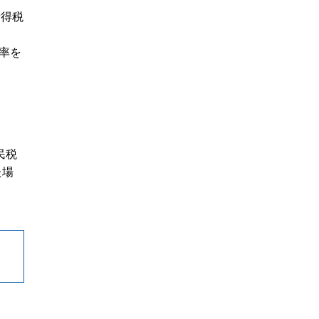
所得税
率を
民税
た場