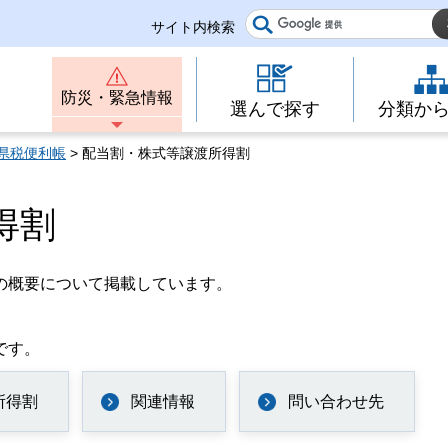
サイト内検索
防災・緊急情報
選んで探す
分類か
県税便利帳
> 配当割・株式等譲渡所得割
得割
の概要について掲載しています。
です。
所得割
関連情報
問い合わせ先