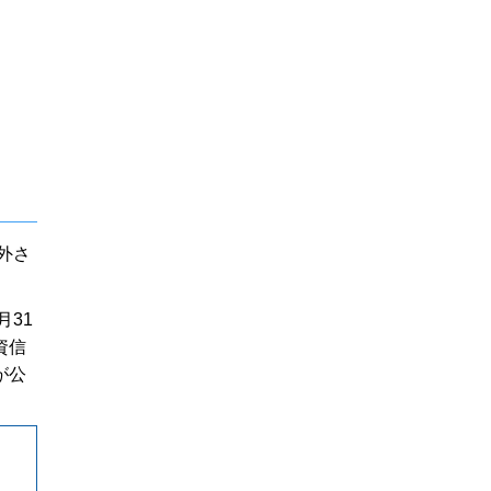
）
外さ
31
資信
が公