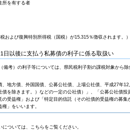
住所を有する者
および復興特別所得税（国税）が15.315％徴収されます。
1月1日以後に支払う私募債の利子に係る取扱い
等（備考）の利子等については、県民税利子割の課税対象から除
、地方債、外国国債、公募公社債、上場公社債、平成27年12月
社債を除きます。）などの一定の公社債）」、「公募公社債投
託の受益権」および「特定目的信託（その社債的受益権の募集
益権」をいいます。
扱いについては、こちらをご覧ください。