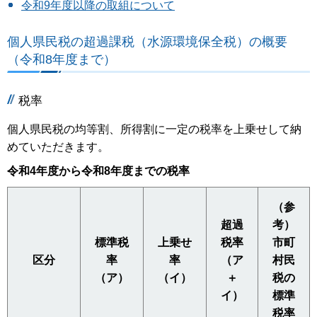
令和9年度以降の取組について
個人県民税の超過課税（水源環境保全税）の概要
（令和8年度まで）
税率
個人県民税の均等割、所得割に一定の税率を上乗せして納
めていただきます。
令和4年度から令和8年度までの税率
（参
超過
考）
標準税
上乗せ
税率
市町
区分
率
率
（ア
村民
（ア）
（イ）
＋
税の
イ）
標準
税率