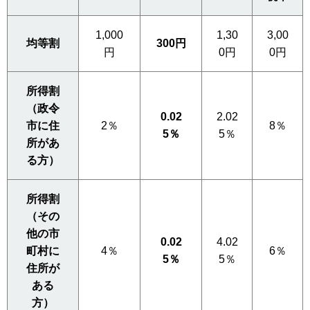
1,000
1,30
3,00
均等割
300円
円
0円
0円
所得割
（政令
0.02
2.02
市に住
2％
8％
5％
5％
所があ
る方）
所得割
（その
他の市
0.02
4.02
町村に
4％
6％
5％
5％
住所が
ある
方）