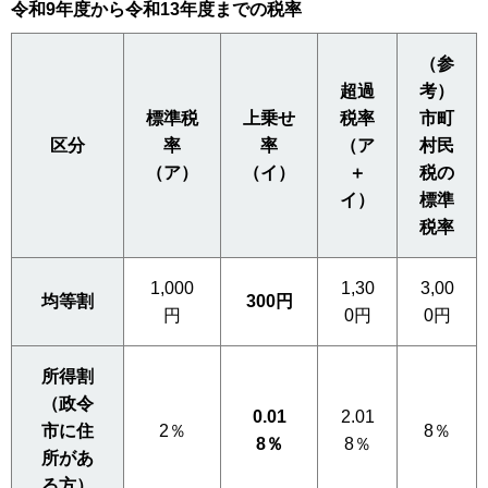
令和9年度から令和13年度までの税率
（参
超過
考）
標準税
上乗せ
税率
市町
区分
率
率
（ア
村民
（ア）
（イ）
＋
税の
イ）
標準
税率
1,000
1,30
3,00
均等割
300円
円
0円
0円
所得割
（政令
0.01
2.01
市に住
2％
8％
8％
8％
所があ
る方）