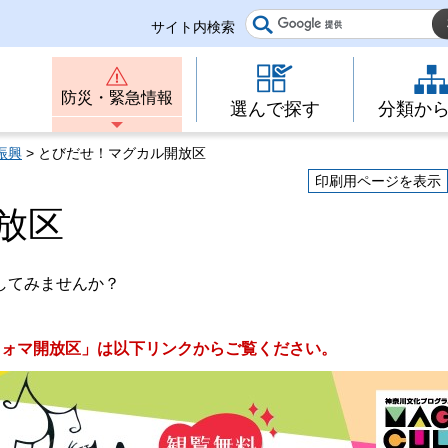
サイト内検索
防災・緊急情報
選んで探す
分類か
振興
> とびだせ！マグカル開放区
印刷用ページを表示
放区
してみませんか？
フォマ開放区」は以下リンクからご覧ください。