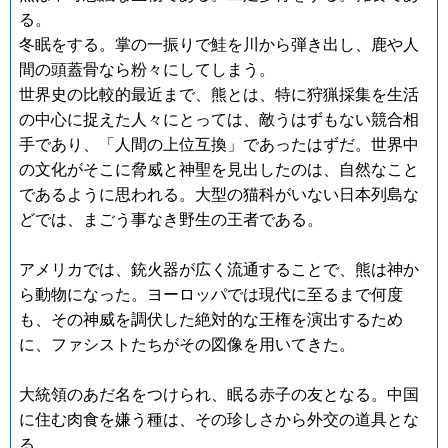
る。
冬眠をする。掌の一振りで鮭を川から弾き出し、鹿や人
間の頭蓋骨なら粉々にしてしまう。
世界史の比較的最近まで、熊とは、特に狩猟採集を生活
の中心に捉えた人々にとっては、敵うはずもない競合相
手であり、「人間の上位互換」であったはずだ。世界中
の文化がそこに脅威と神聖を見出したのは、自然なこと
であるように思われる。大型の猫科がいない日本列島な
どでは、まごう事なき野生の王者である。
アメリカでは、銃火器が広く流通することで、熊は神か
ら動物になった。ヨーロッパでは現代に至るまで何度
も、その神威を調伏した絶対的な王権を演出するため
に、ファシストたちがその図像を用いてきた。
大統領のあだ名をつけられ、眠る赤子の友となる。中国
に住む肉食を嫌う種は、その珍しさから外交の道具とな
る。