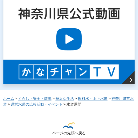
ホーム
>
くらし・安全・環境
>
身近な生活
>
飲料水・上下水道
>
神奈川県営水
道
>
県営水道の広報活動・イベント
> 水道週間
ページの先頭へ戻る