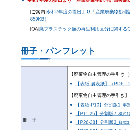
令和7年度の提出より「産業廃棄物処理計画実施
[ご案内]
令和7年度の提出より「産業廃棄物処理
859KB）
[QA]
廃プラスチック類の再生利用区分に関するQ
冊子・パンフレット
【廃棄物自主管理の手引き（
【表紙-裏表紙】（PDF：2,
【廃棄物自主管理の手引き】
【表紙-P10】分割版1
_事
【P11-25】分割版2
_様式
冊 子
【P26-38】分割版3
_様式