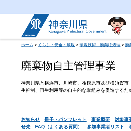
神奈川県
ホーム
>
くらし・安全・環境
>
環境技術・廃棄物処理
>
廃
廃棄物自主管理事業
神奈川県と横浜市、川崎市、相模原市及び横須賀市
生抑制、再生利用等の自主的な取組みを促進するた
お知らせ
冊子・パンフレット
事業概要
対象事
せ先
FAQ（よくある質問）
参加事業者リスト