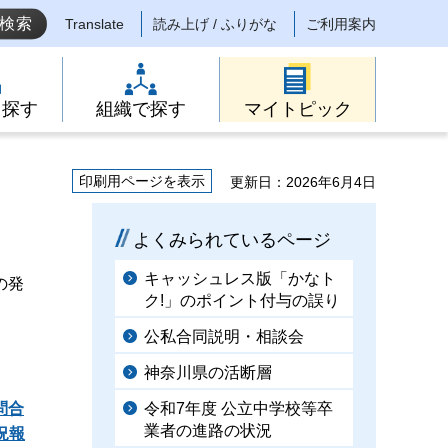
Translate
読み上げ / ふりがな
ご利用案内
ら探す
組織で探す
マイトピック
印刷用ページを表示
更新日：2026年6月4日
よくみられているページ
キャッシュレス版「かなト
の発
ク!」のポイント付与の誤り
。
公私合同説明・相談会
神奈川県の活断層
問合
令和7年度 公立中学校等卒
業者の進路の状況
況報