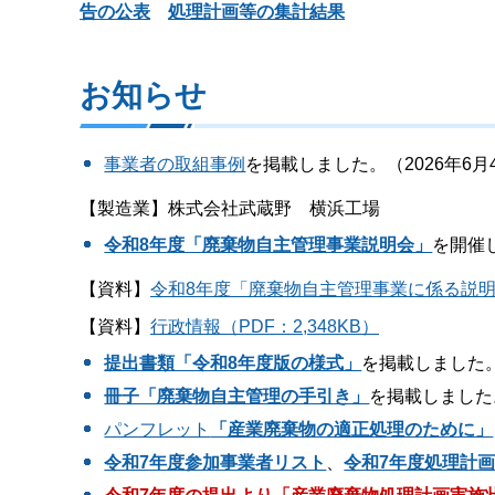
告の公表
処理計画等の集計結果
お知らせ
事業者の取組事例
を掲載しました。（2026年6月
【製造業】株式会社武蔵野 横浜工場
令和8年度「廃棄物自主管理事業説明会」
を開催し
【資料】
令和8年度「廃棄物自主管理事業に係る説明資料
【資料】
行政情報（PDF：2,348KB）
提出書類「令和8年度版の様式」
を掲載しました。
冊子「廃棄物自主管理の手引き」
を掲載しました。
パンフレット
「産業廃棄物の適正処理のために」
令和7年度参加事業者リスト
、
令和7年度処理計