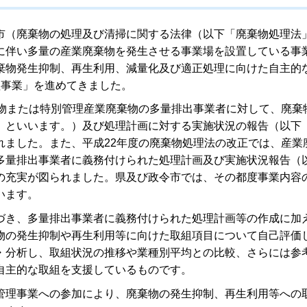
（廃棄物の処理及び清掃に関する法律（以下「廃棄物処理法
に伴い多量の産業廃棄物を発生させる事業場を設置している事
棄物発生抑制、再生利用、減量化及び適正処理に向けた自主的
理事業」を進めてきました。
物または特別管理産業廃棄物の多量排出事業者に対して、廃棄
」といいます。）及び処理計画に対する実施状況の報告（以下
れました。また、平成22年度の廃棄物処理法の改正では、産業
多量排出事業者に義務付けられた処理計画及び実施状況報告（
の充実が図られました。県及び政令市では、その都度事業内容
います。
き、多量排出事業者に義務付けられた処理計画等の作成に加
物の発生抑制や再生利用等に向けた取組項目について自己評価
・分析し、取組状況の推移や業種別平均との比較、さらには参
自主的な取組を支援しているものです。
理事業への参加により、廃棄物の発生抑制、再生利用等への