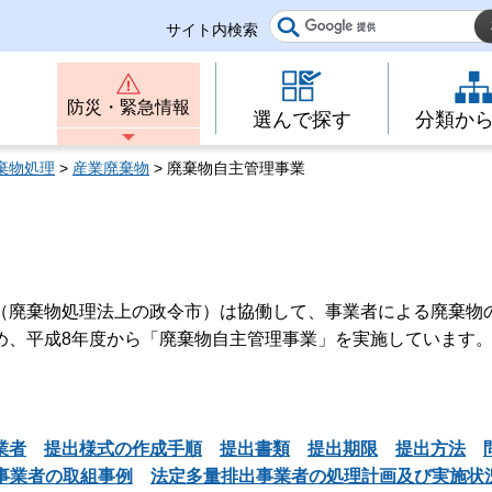
サイト内検索
防災・緊急情報
選んで探す
分類か
棄物処理
>
産業廃棄物
> 廃棄物自主管理事業
（廃棄物処理法上の政令市）は協働して、事業者による廃棄物
め、平成8年度から「廃棄物自主管理事業」を実施しています
業者
提出様式の作成手順
提出書類
提出期限
提出方法
事業者の取組事例
法定多量排出事業者の処理計画及び実施状