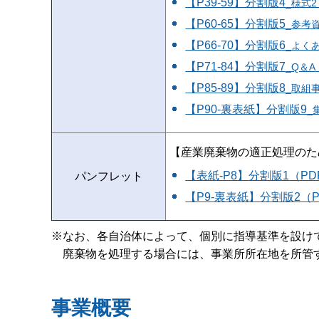
【P39-59】分割版4
_様式
【P60-65】分割版5
_参考
【P66-70】分割版6
_よく
【P71-84】分割版7
_Q＆A
【P85-89】分割版8
_取組
【P90-裏表紙】分割版9
_
【産業廃棄物の適正処理のた
【表紙-P8】分割版1（PDF
パンフレット
【P9-裏表紙】分割版2（PDF
※なお、各自治体によって、個別に指導基準を設け
廃棄物を処理する場合には、事業所所在地を所管
事業概要