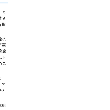
」と
業者
な取
物の
「実
廃棄
以下
の見
え
して
考と
取組