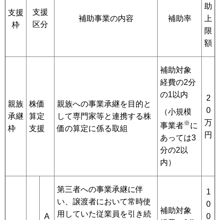
助
支援
支援
補助事業の内容
補助率
上
区分
枠
限
額
補助対象
経費の2分
の1以内
2
親族
株価
親族への事業承継を目的と
0
（小規模
承継
算定
して専門家等と連携する株
万
※
事業者
に
枠
支援
価の算定に係る取組
円
あっては3
分の2以
内）
第三者への事業承継に伴
1
い、譲渡者において常時使
0
補助対象
用していた従業員を引き続
A
0