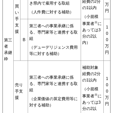
経費の2分
き県内で雇用する取組
万
買
の1以内
円
（人件費に対する補助）
い
（小規模
手
※
事業者
に
支
第三者への事業承継に係
1
あっては3
援
る、専門家等と連携する取
0
分の2以
組
B
0
第三
内）
万
者
（デューデリジェンス費用
円
承継
等に対する補助）
枠
補助対象
経費の2分
第三者への事業承継に係
1
の1以内
る、専門家等と連携する取
売り
0
（小規模
組
手支
0
※
事業者
に
援
万
（企業価値の算定費用等に
あっては3
円
対する補助）
分の2以