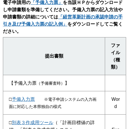
電子申請用の
「予備入力票」
を当該ＨＰからダウンロード
し申請書類を準備してください。予備入力票の記入方法や
申請書類の詳細については
「経営革新計画の承認申請の手
引き及び予備入力票の記入例」
をダウンロードしてご覧く
ださい。
ファ
イル
提出書類
（種
類）
【予備入力票
】
（予備審査時）
□
予備入力票
Wor
※電子申請システムの入力画
d
面に対応した本県独自の様式
□
別表３作成用ツール
（「計画目標値の詳