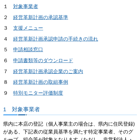
１
対象事業者
２
経営革新計画の承認基準
３
支援メニュー
４
経営革新計画承認申請の手続きの流れ
５
申請相談窓口
６
申請書類等のダウンロード
７
経営革新計画承認企業のご案内
８
経営革新計画の取組事例
９
特別モニター評価制度
1 対象事業者
県内に本店の登記（個人事業主の場合は、県内に住民登録)
がある、下記表の従業員基準を満たす特定事業者、そのグ
ループ、組合等が対象となります（ただし、非営利法人・