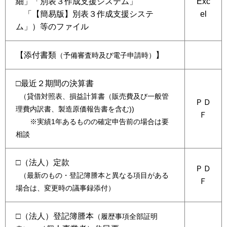
細」「別表３作成支援システム」
Exc
「【簡易版】別表３作成支援システ
el
ム」）等のファイル
【添付書類
】
（予備審査時及び電子申請時）
□最近２期間の決算書
（貸借対照表、損益計算書（販売費及び一般管
ＰＤ
理費内訳書、製造原価報告書を含む))
Ｆ
※実績1年あるものの確定申告前の場合は要
相談
□（法人）定款
ＰＤ
（最新のもの・登記簿謄本と異なる項目がある
Ｆ
場合は、変更時の議事録添付）
□（法人）登記簿謄本
（履歴事項全部証明