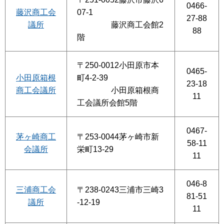
0466-
藤沢商工会
07-1
27-88
議所
藤沢商工会館2
88
階
〒250-0012小田原市本
0465-
小田原箱根
町4-2-39
23-18
商工会議所
小田原箱根商
11
工会議所会館5階
0467-
茅ヶ崎商工
〒253-0044茅ヶ崎市新
58-11
会議所
栄町13-29
11
046-8
三浦商工会
〒238-0243三浦市三崎3
81-51
議所
-12-19
11