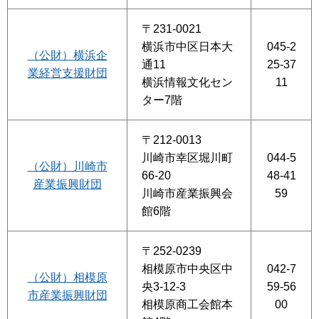
〒231-0021
横浜市中区日本大
045-2
（公財）横浜企
通11
25-37
業経営支援財団
横浜情報文化セン
11
ター7階
〒212-0013
川崎市幸区堀川町
044-5
（公財）川崎市
66-20
48-41
産業振興財団
川崎市産業振興会
59
館6階
〒252-0239
相模原市中央区中
042-7
（公財）相模原
央3-12-3
59-56
市産業振興財団
相模原商工会館本
00