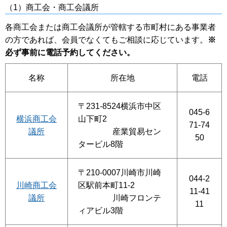
（1）商工会・商工会議所
各商工会または商工会議所が管轄する市町村にある事業者
の方であれば、会員でなくてもご相談に応じています。
※
必ず事前に電話予約してください。
名称
所在地
電話
〒231-8524横浜市中区
045-6
横浜商工会
山下町2
71-74
議所
産業貿易セン
50
タービル8階
〒210-0007川崎市川崎
044-2
川崎商工会
区駅前本町11-2
11-41
議所
川崎フロンテ
11
ィアビル3階