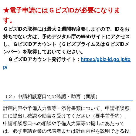
★電子申請にはＧビズIDが必要になりま
す。
ＧビズIDの取得には最大２週間程度要しますので、IDをお
持ちでない方は、予めデジタル庁のWebサイトにアクセス
し、ＧビズIDアカウント（Ｇビズプライム又はＧビズIDメ
ンバー）を取得しておいてください。
ＧビズIDアカウント発行サイト：
https://gbiz-id.go.jp/to
p/
（２）申請相談窓口での確認・助言（面談）
計画内容や予備入力票等・添付書類について、申請相談窓
口に提出し確認や助言を受けてください（要事前予約）。
申請相談窓口への相談や予備入力票等の提出にあたって
は、必ず申請企業の代表者または計画内容を説明できる役