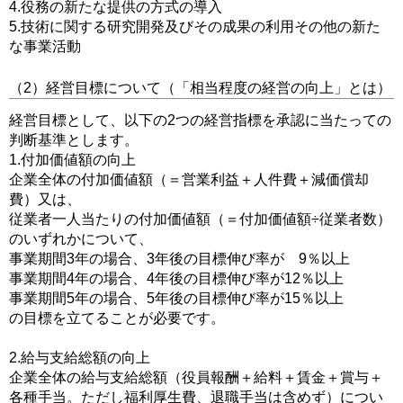
4.役務の新たな提供の方式の導入
5.技術に関する研究開発及びその成果の利用その他の新た
な事業活動
（2）経営目標について（「相当程度の経営の向上」とは）
経営目標として、以下の2つの経営指標を承認に当たっての
判断基準とします。
1.付加価値額の向上
企業全体の付加価値額（＝営業利益＋人件費＋減価償却
費）又は、
従業者一人当たりの付加価値額（＝付加価値額÷従業者数）
のいずれかについて、
事業期間3年の場合、3年後の目標伸び率が 9％以上
事業期間4年の場合、4年後の目標伸び率が12％以上
事業期間5年の場合、5年後の目標伸び率が15％以上
の目標を立てることが必要です。
2.給与支給総額の向上
企業全体の給与支給総額（役員報酬＋給料＋賃金＋賞与＋
各種手当。ただし福利厚生費、退職手当は含めず）につい