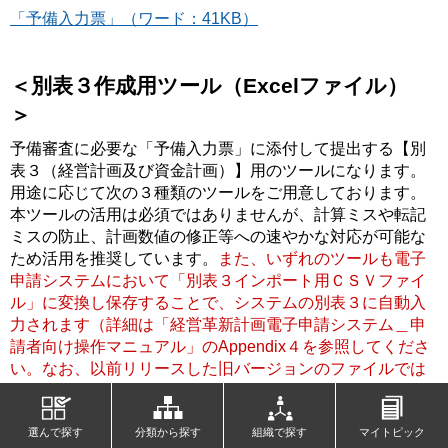
「予備入力票」（ワード：41KB）
＜別表３作成用ツール（Excelファイル）
＞
予備審査に必要な「予備入力票」に添付して提出する【別
表３（経営計画及び資金計画）】用のツールになります。
用途に応じて次の３種類のツールをご用意しております。
本ツールの活用は必須ではありませんが、計算ミスや転記
ミスの防止、計画数値の修正等への速やかな対応が可能な
ため活用を推奨しています。
また、いずれのツールも電子
申請システムにおいて「別表３インポート用ＣＳＶファイ
ル」に変換し保存することで、システムの別表３に自動入
力されます（詳細は「経営革新計画電子申請システム＿申
請者向け操作マニュアル」のAppendix４を参照してくださ
い。なお、以前リリースした旧バージョンのファイルでは
ご利用になれません。また、Excelのバージョンやご利用環
境によっては正常に動作しない場合があります。その場合
選んで探す
分類から探す
組織で探す
マイトピック
は、申請画面から別表3の値を手入力してください。
）。