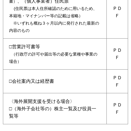
、（個人事業者）住民票
書）
ＰＤ
(住民票は本人住所確認のために用いるため、
Ｆ
本籍地・マイナンバー等の記載は省略）
※いずれも概ね３ヶ月以内に発行された最新の
内容のもの
□営業許可書等
ＰＤ
（行政庁の許可や届出等の必要な業種や事業の
Ｆ
場合）
ＰＤ
□会社案内又は経歴書
Ｆ
〈海外展開支援を受ける場合〉
ＰＤ
□（海外子会社等の）株主一覧及び役員一
Ｆ
覧等