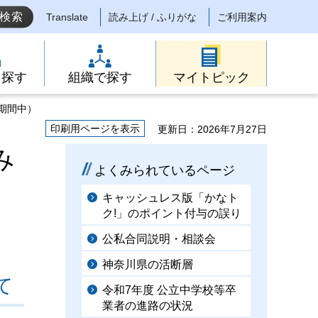
Translate
読み上げ / ふりがな
ご利用案内
ら探す
組織で探す
マイトピック
期間中）
印刷用ページを表示
更新日：2026年7月27日
み
よくみられているページ
キャッシュレス版「かなト
ク!」のポイント付与の誤り
。
公私合同説明・相談会
神奈川県の活断層
て
令和7年度 公立中学校等卒
業者の進路の状況