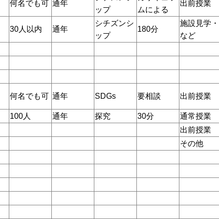
何名でも可
通年
出前授業
ップ
ムによる
シチズンシ
施設見学・
30人以内
通年
180分
ップ
など
何名でも可
通年
SDGs
要相談
出前授業
100人
通年
探究
30分
通常授業
出前授業
その他