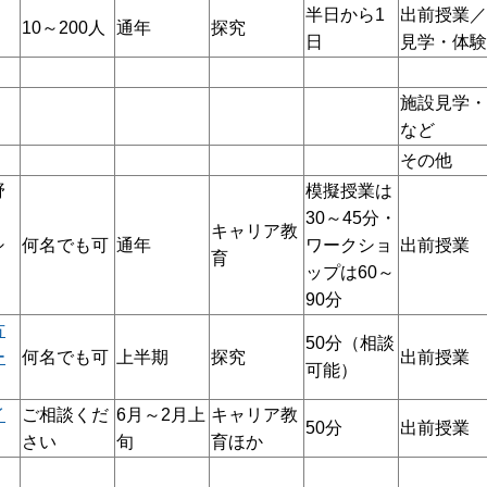
半日から1
出前授業／
10～200人
通年
探究
日
見学・体験
施設見学・
など
その他
野
模擬授業は
30～45分・
キャリア教
シ
何名でも可
通年
ワークショ
出前授業
育
ップは60～
90分
方
50分（相談
ー
何名でも可
上半期
探究
出前授業
可能）
イ
ご相談くだ
6月～2月上
キャリア教
50分
出前授業
さい
旬
育ほか