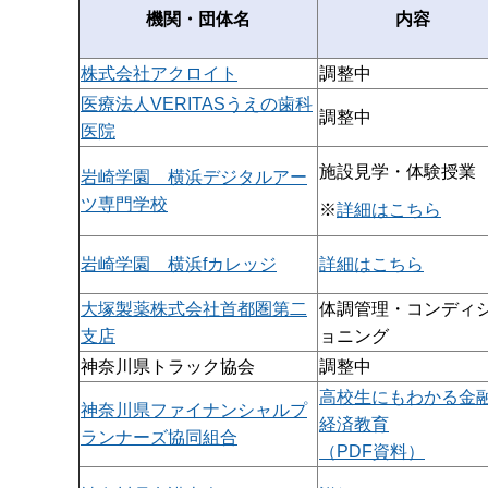
機関・団体名
内容
株式会社アクロイト
調整中
医療法人VERITASうえの歯科
調整中
医院
施設見学・体験授業
岩崎学園 横浜デジタルアー
ツ専門学校
※
詳細はこちら
岩崎学園 横浜fカレッジ
詳細はこちら
大塚製薬株式会社首都圏第二
体調管理・コンディ
支店
ョニング
神奈川県トラック協会
調整中
高校生にもわかる金
神奈川県ファイナンシャルプ
経済教育
ランナーズ協同組合
（PDF資料）