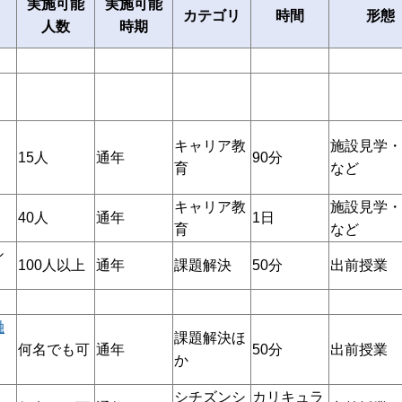
実施可能
実施可能
カテゴリ
時間
形態
時期
人数
キャリア教
施設見学・
15人
通年
90分
育
など
キャリア教
施設見学・
40人
通年
1日
育
など
シ
100人以上
通年
課題解決
50分
出前授業
融
課題解決ほ
何名でも可
通年
50分
出前授業
か
シチズンシ
カリキュラ