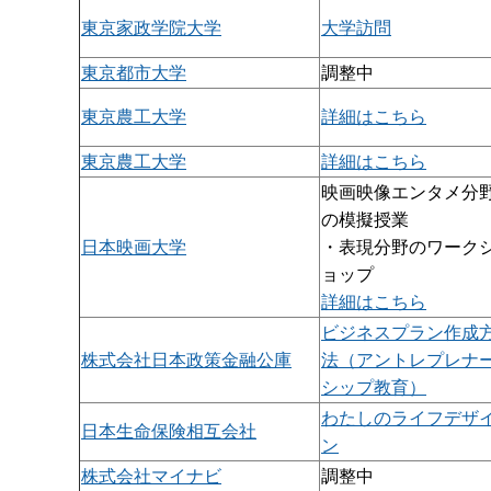
東京家政学院大学
大学訪問
東京都市大学
調整中
東京農工大学
詳細はこちら
東京農工大学
詳細はこちら
映画映像エンタメ分
の模擬授業
日本映画大学
・表現分野のワーク
ョップ
詳細はこちら
ビジネスプラン作成
株式会社日本政策金融公庫
法（アントレプレナ
シップ教育）
わたしのライフデザ
日本生命保険相互会社
ン
株式会社マイナビ
調整中