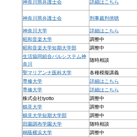
神奈川県弁護士会
詳細はこちら
神奈川県弁護士会
刑事裁判傍聴
神奈川大学
詳細はこちら
昭和音楽大学
調整中
昭和音楽大学短期大学部
調整中
生活協同組合パルシステム神
随時相談
奈川
聖マリアンナ医科大学
各種模擬講義
専修大学
詳細はこちら
専修大学
詳細はこちら
株式会社tyotto
調整中
鶴見大学
調整中
鶴見大学短期大学部
調整中
田園調布学園大学
随時相談
桐蔭横浜大学
調整中