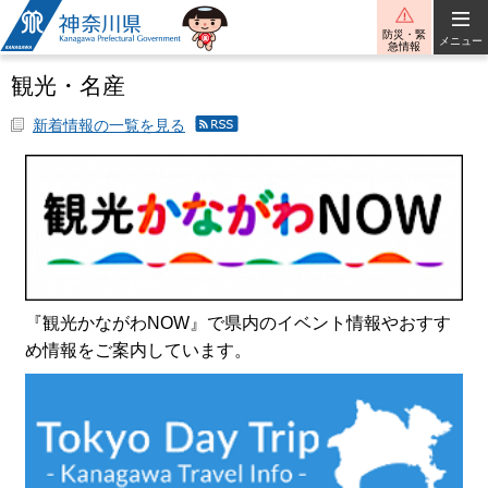
神奈川県
防災・緊
メニュー
急情報
観光・名産
新着情報の一覧を見る
観
光・
名産
の新
着情
報の
RSS
配信
『観光かながわNOW』で県内のイベント情報やおすす
め情報をご案内しています。