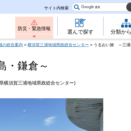
サイト内検索
防災・緊急情報
選んで探す
分類か
域の総合案内
>
横須賀三浦地域県政総合センター
> うるおい旅 ～三
島・鎌倉～
県横須賀三浦地域県政総合センター)