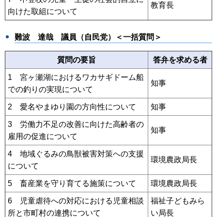
教育長
向けた取組について
難波 達哉 議員（自民党）＜一括質問＞
質問の要旨
答弁を求める者
1 宮ヶ瀬湖におけるワカサギドーム船
知事
での釣りの実現について
2 愛名やまゆり園の方向性について
知事
3 労働力不足の改善に向けた高齢者の
知事
雇用の促進について
4 地域ぐるみの鳥獣被害対策への支援
環境農政局長
について
5 畜産業を守り育てる施策について
環境農政局長
6 児童虐待への対応における児童相談
福祉子どもみら
所と市町村の連携について
い局長