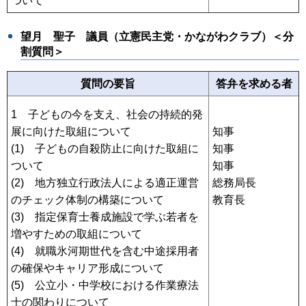
ついて
望月 聖子
議員（立憲民主党・かながわクラブ）＜分
割質問＞
質問の要旨
答弁を求める者
1 子どもの今を支え、社会の持続的発
展に向けた取組について
知事
(1) 子どもの自殺防止に向けた取組に
知事
ついて
知事
(2) 地方独立行政法人による適正運営
総務局長
のチェック体制の構築について
教育長
(3) 指定保育士養成施設で学ぶ若者を
増やすための取組について
(4) 就職氷河期世代を含む中途採用者
の確保やキャリア形成について
(5) 公立小・中学校における作業療法
士の関わりについて