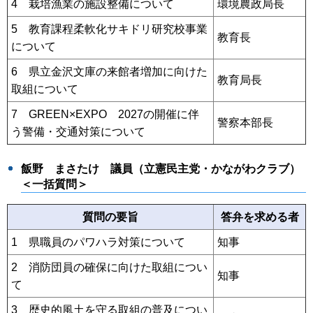
4 栽培漁業の施設整備について
環境農政局長
5 教育課程柔軟化サキドリ研究校事業
教育長
について
6 県立金沢文庫の来館者増加に向けた
教育局長
取組について
7 GREEN×EXPO 2027の開催に伴
警察本部長
う警備・交通対策について
飯野 まさたけ
議員（立憲民主党・かながわクラブ）
＜一括質問＞
質問の要旨
答弁を求める者
1 県職員のパワハラ対策について
知事
2 消防団員の確保に向けた取組につい
知事
て
3 歴史的風土を守る取組の普及につい