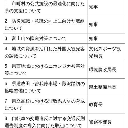
1 市町村の公共施設の最適化に向けた
知事
県の支援について
2 防災知識・意識の向上に向けた取組
知事
について
3 富士山の降灰対策について
知事
4 地域の資源を活用した外国人観光客
文化スポーツ観
の誘致について
光局長
5 県西地域におけるニホンジカ被害対
環境農政局長
策について
6 県道成田下曽我停車場・殿沢踏切の
県土整備局長
拡幅整備について
7 県立高校における理数系人材の育成
教育長
について
8 自転車の交通違反に対する交通反則
警察本部長
通告制度の導入に向けた取組について