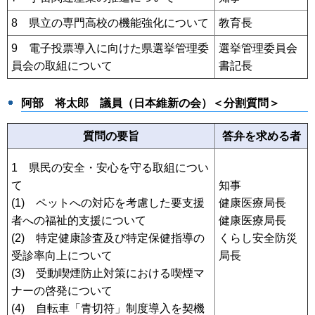
8 県立の専門高校の機能強化について
教育長
9 電子投票導入に向けた県選挙管理委
選挙管理委員会
員会の取組について
書記長
阿部 将太郎
議員（日本維新の会）＜分割質問＞
質問の要旨
答弁を求める者
1 県民の安全・安心を守る取組につい
て
知事
(1) ペットへの対応を考慮した要支援
健康医療局長
者への福祉的支援について
健康医療局長
(2) 特定健康診査及び特定保健指導の
くらし安全防災
受診率向上について
局長
(3) 受動喫煙防止対策における喫煙マ
ナーの啓発について
(4) 自転車「青切符」制度導入を契機