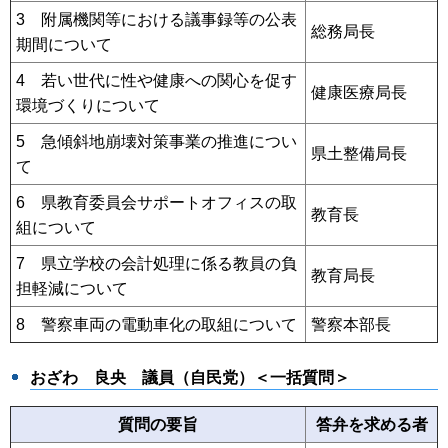
3 附属機関等における議事録等の公表
総務局長
期間について
4 若い世代に性や健康への関心を促す
健康医療局長
環境づくりについて
5 急傾斜地崩壊対策事業の推進につい
県土整備局長
て
6 県教育委員会サポートオフィスの取
教育長
組について
7 県立学校の会計処理に係る教員の負
教育局長
担軽減について
8 警察車両の電動車化の取組について
警察本部長
おざわ 良央 議員（自民党）＜一括質問＞
質問の要旨
答弁を求める者