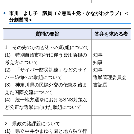
市川 よし子 議員（立憲民主党・かながわクラブ）＜
分割質問＞
質問の要旨
答弁を求める者
1 その先のかながわへの取組について
(1) 特別自治市移行に伴う費用負担の
知事
考え方について
知事
(2) 「サイバー防災訓練」などのサイ
知事
バー防御への取組について
選挙管理委員会
(3) 神奈川県の民際外交の伝統を踏ま
書記長
えた国際交流について
(4) 統一地方選挙におけるSNS対策な
ど公正な選挙に向けた取組について
2 県政の諸課題について
(1) 県立中井やまゆり園と地方独立行