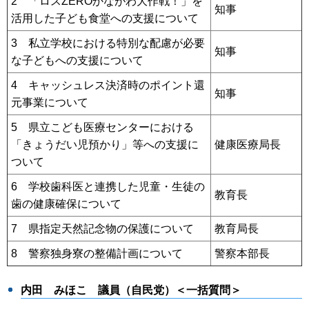
2 「ロスZEROかながわ大作戦！」を
知事
活用した子ども食堂への支援について
3 私立学校における特別な配慮が必要
知事
な子どもへの支援について
4 キャッシュレス決済時のポイント還
知事
元事業について
5 県立こども医療センターにおける
「きょうだい児預かり」等への支援に
健康医療局長
ついて
6 学校歯科医と連携した児童・生徒の
教育長
歯の健康確保について
7 県指定天然記念物の保護について
教育局長
8 警察独身寮の整備計画について
警察本部長
内田 みほこ 議員（自民党）＜一括質問＞