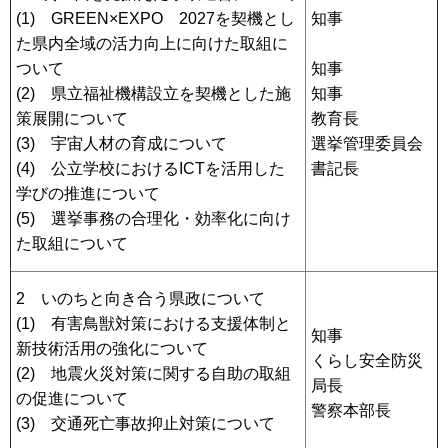
(1) GREEN×EXPO 2027を契機とし
知事
た県内全域の活力向上に向けた取組に
ついて
知事
(2) 県立福祉機構設立を契機とした施
知事
策展開について
教育長
(3) 宇宙人材の育成について
選挙管理委員会
(4) 公立学校におけるICTを活用した
書記長
学びの推進について
(5) 選挙事務の合理化・効率化に向け
た取組について
2 いのちと向き合う県政について
(1) 有害鳥獣対策における支援体制と
知事
新技術活用の強化について
くらし安全防災
(2) 地震火災対策に関する自助の取組
局長
の促進について
警察本部長
(3) 交通死亡事故抑止対策について