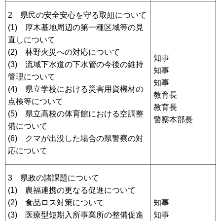
2 県民の安全安心を守る取組について
(1) 厚木基地周辺の第一種区域等の見
直しについて
(2) 林野火災への対応について
知事
(3) 流域下水道の下水管の今後の維持
知事
管理について
知事
(4) 県立学校における災害用資機材の
教育長
点検等について
教育長
(5) 県立高校の体育館における空調整
警察本部長
備について
(6) クマが出没した場合の県警察の対
応について
3 県政の諸課題について
(1) 農福連携の更なる促進について
(2) 食品ロス対策について
知事
(3) 医療型短期入所事業所の整備促進
知事