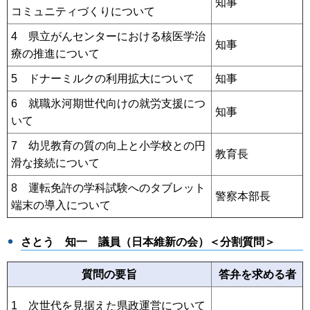
知事
コミュニティづくりについて
4 県立がんセンターにおける核医学治
知事
療の推進について
5 ドナーミルクの利用拡大について
知事
6 就職氷河期世代向けの就労支援につ
知事
いて
7 幼児教育の質の向上と小学校との円
教育長
滑な接続について
8 運転免許の学科試験へのタブレット
警察本部長
端末の導入について
さとう 知一
議員（⽇本維新の会）＜分割質問＞
質問の要旨
答弁を求める者
1 次世代を見据えた県政運営について