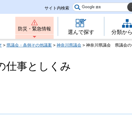
サイト内検索
防災・緊急情報
選んで探す
分類か
交
>
県議会・条例その他議案
>
神奈川県議会
> 神奈川県議会 県議会
の仕事としくみ