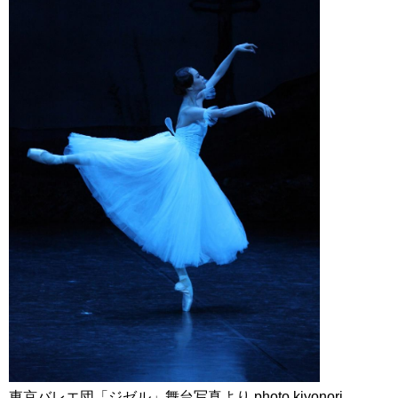
東京バレエ団「ジゼル」舞台写真より photo kiyonori