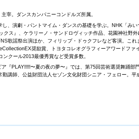
リン）主宰。ダンスカンパニーコンドルズ所属。
学し、演劇・パントマイム・ダンスの基礎を学ぶ。NHK「みい
ドックス』、ケラリーノ・サンドロヴィッチ作品、花園神社野外
FNS歌謡祭出演ほか、フィリップ・ドゥクフレなど客演。これ
ollectionEX奨励賞、トヨタコレオグラフィーアワードファ
コンクール2013最優秀賞など受賞多数。
『PLAY!!!!!〜夏の夜の夢〜』では、第75回芸術選奨舞踊部
常勤講師、公益財団法人セゾン文化財団シニア・フェロー。平成