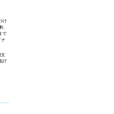
つけ
劇、
まで
イナ
門文
27