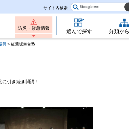
サイト内検索
防災・緊急情報
選んで探す
分類か
振興
> 紅葉坂舞台塾
度に引き続き開講！