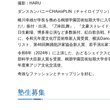
撮影：HARU
ダンスカンパニーCHAiroiPLIN（チャイロイプ
蜷川幸雄が学長を務める桐朋学園芸術短期大学に入
た!」振付・出演。『刀剣乱舞』、『文豪ストレイ
日生劇場、博多座公演など多数振付。紅白歌合戦、
に、令和元年度文化庁芸術祭新人賞受賞、横浜DanceC
リスト、第46回舞踊批評家協会新人賞、若手演出家
令和6年（2024年）に上演した、おどるシェイクスピア
部科学大臣新人賞を受賞。桐朋学園芸術短期大学非
年度東アジア文化交流使。
奇抜なファッションとチャップリンを好む。
塾生募集