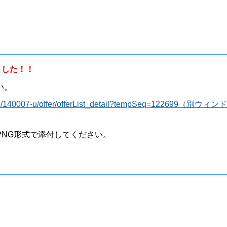
ました！！
い。
lg.jp/140007-u/offer/offerList_detail?tempSeq=122699（別ウィ
PNG形式で添付してください。