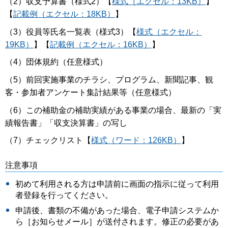
（2）収支予算書（様式2）【
様式（エクセル：13KB）
】
【
記載例（エクセル：18KB）
】
（3）役員等氏名一覧表（様式3）【
様式（エクセル：
19KB）
】【
記載例（エクセル：16KB）
】
（4）団体規約（任意様式）
（5）前回実施事業のチラシ、プログラム、新聞記事、観
客・参加者アンケート集計結果等（任意様式）
（6）この補助金の補助実績がある事業の場合、最新の「実
績報告書」「収支決算書」の写し
（7）チェックリスト【
様式（ワード：126KB）
】
注意事項
初めて利用される方は申請前に画面の指示に従って利用
者登録を行ってください。
申請後、書類の不備があった場合、電子申請システムか
ら［お知らせメール］が送付されます。修正の必要があ