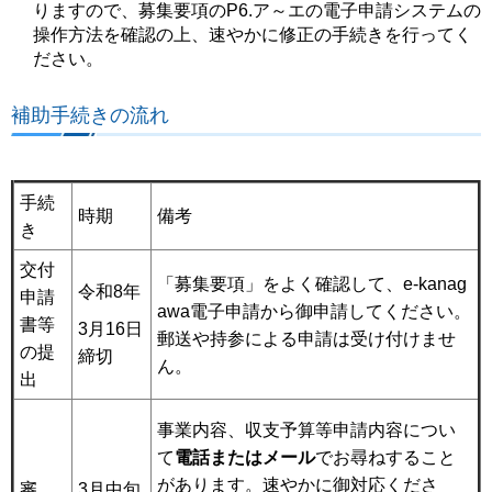
りますので、募集要項のP6.ア～エの電子申請システムの
操作方法を確認の上、速やかに修正の手続きを行ってく
ださい。
補助手続きの流れ
手続
時期
備考
き
交付
「募集要項」をよく確認して、e-kanag
令和8年
申請
awa電子申請から御申請してください。
書等
3月16日
郵送や持参による申請は受け付けませ
の提
締切
ん。
出
事業内容、収支予算等申請内容につい
て
電話またはメール
でお尋ねすること
があります。速やかに御対応くださ
審
3月中旬