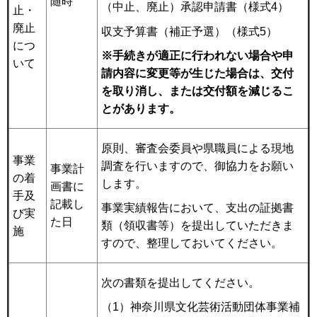
随時
（中止、廃止）承認申請書（様式4）
止・
廃止
収支予算書（補正予選）（様式5）
につ
※手続きが適正に行われない場合や申
いて
請内容に変更等が生じた場合は、交付
を取り消し、または交付額を減じるこ
とがあります。
原則、審査会委員や県職員による現地
事業
調査を行いますので、御協力をお願い
事業計
の着
します。
画書に
手及
記載し
事業実績報告において、支出の証拠書
び実
た日
類（領収書等）を提出していただきま
施
すので、整理しておいてください。
次の書類を提出してください。
（1）神奈川県文化芸術活動団体事業補