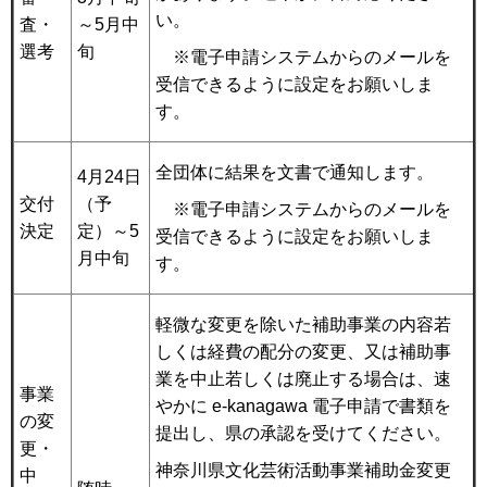
い。
査・
～5月中
選考
旬
※電子申請システムからのメールを
受信できるように設定をお願いしま
す。
全団体に結果を文書で通知します。
4月24日
交付
（予
※電子申請システムからのメールを
決定
定）～5
受信できるように設定をお願いしま
月中旬
す。
軽微な変更を除いた補助事業の内容若
しくは経費の配分の変更、又は補助事
業を中止若しくは廃止する場合は、速
事業
やかに e-kanagawa 電子申請で書類を
の変
提出し、県の承認を受けてください。
更・
神奈川県文化芸術活動事業補助金変更
中