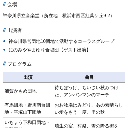
会場
神奈川県立音楽堂（所在地：横浜市西区紅葉ケ丘9-2）
出演者
神奈川県営団地10団地で活動するコーラスグループ
にのみややまゆり合唱団【ゲスト出演】
プログラム
出演
曲目
待ちぼうけ、ちいさい秋みつけ
浦賀かもめ団地
た、アンパンマンのマーチ
有馬団地・野川南台団
おお牧場はみどり、あの素晴らし
地・平塚山下団地
い愛をもう一度、里の秋
いちょう下和田団地・
埴生の宿、村祭、雪の降る街を