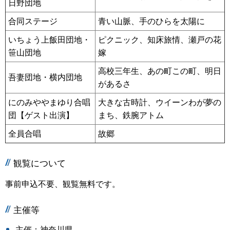
日野団地
合同ステージ
青い山脈、手のひらを太陽に
いちょう上飯田団地・
ピクニック、知床旅情、瀬戸の花
笹山団地
嫁
高校三年生、あの町この町、明日
吾妻団地・横内団地
があるさ
にのみややまゆり合唱
大きな古時計、ウイーンわが夢の
団【ゲスト出演】
まち、鉄腕アトム
全員合唱
故郷
観覧について
事前申込不要、観覧無料です。
主催等
主催：神奈川県