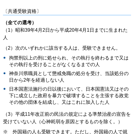
〔共通受験資格〕
（全ての選考）
（1）昭和39年4月2日から平成20年4月1日までに生まれた
人
（2）次のいずれかに該当する人は、受験できません。
拘禁刑以上の刑に処せられ、その執行を終わるまで又は
その執行を受けることがなくなるまでの人
神奈川県職員として懲戒免職の処分を受け、当該処分の
日から2年を経過しない人
日本国憲法施行の日以後において、日本国憲法又はその
下に成立した政府を暴力で破壊することを主張する政党
その他の団体を結成し、又はこれに加入した人
（3）平成11年改正前の民法の規定による準禁治産の宣告を
受けていない人（心神耗弱を原因とするものを除く。）
※ 外国籍の人も受験できます。ただし、外国籍の人で就