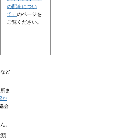
の配布につい
て」
のページを
ご覧ください。
真など
御所ま
2か
協会
せん。
種類