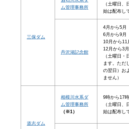
酒匂川水系ダ
（土曜日、
ム管理事務所
始は配布し
4月から5月
6月から9月
三保ダム
10月から11
12月から3
丹沢湖記念館
（土曜日・
ます。ただ
の翌日）お
ません）
相模川水系ダ
9時から17
ム管理事務所
（土曜日、
（※1）
始は配布し
道志ダム