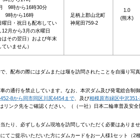
月 9時から16時30分
1.0
月 9時から16時
足柄上郡山北町
(熊木)
日曜日・祝日も配布してい
神尾田759-2
12月から3月の水曜日
合はその翌日）および年末
していません）
ので、配布の際にはダムまたは堰を訪問されたことを自撮り写
輪車の通行を禁止しています。なお、本沢ダム及び発電総合制
52-8から同市同区川尻4454まで
、及び
相模原市緑区中沢351-
はリンク先をご確認ください。（（一社）日本二輪車普及安全
に当たり、必ずしもダム現地を訪問していただく必要はありま
にてご提示いただいた方にダムカードをお一人様1セット（2