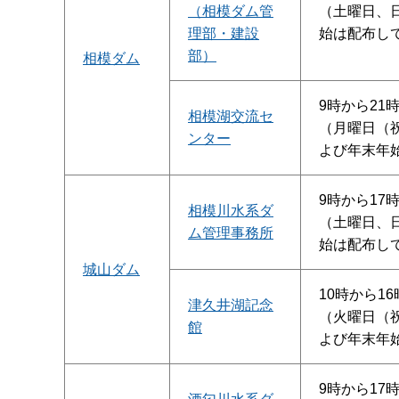
（相模ダム管
（土曜日、
理部・建設
始は配布し
部）
相模ダム
9時から21時
相模湖交流セ
（月曜日（
ンター
よび年末年
9時から17
相模川水系ダ
（土曜日、
ム管理事務所
始は配布し
城山ダム
10時から16
津久井湖記念
（火曜日（
館
よび年末年
9時から17