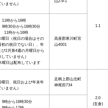
山2-9-1
ていません）
 11時から16時
1.1
9時30分から16時30分
月 11時から16時
木曜日（祝日の場合はその
高座郡寒川町宮
最初の祝日でない日）、年
山4001
よび2月第4週の月曜日から
布していません）
の木曜日は配布しています
時
足柄上郡山北町
日曜日、祝日および年末年
神尾田734
ていません）
2.0
 9時から16時30分
(玄倉)
 9時から17時