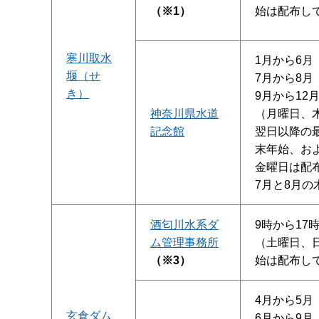
（※1）
始は配布し
寒川取水
1月から6月
堰（せ
7月から8月 
き）
9月から12
神奈川県水道
（月曜日、
記念館
翌日以降の
末年始、お
金曜日は配
7月と8月
酒匂川水系ダ
9時から17
ム管理事務所
（土曜日、
（※3）
始は配布し
4月から5月
玄倉ダム
6月から9月