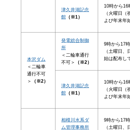
10時から16
津久井湖記念
（火曜日（
館
（※1）
よび年末年
発電総合制御
9時から17
所
（土曜日、
＜二輪車通行
始は配布し
本沢ダム
不可＞
（※2）
＜二輪車
通行不可
＞
（※2）
10時から16
津久井湖記念
（火曜日（
館
（※1）
よび年末年
相模川水系ダ
9時から17
ム管理事務所
（土曜日、