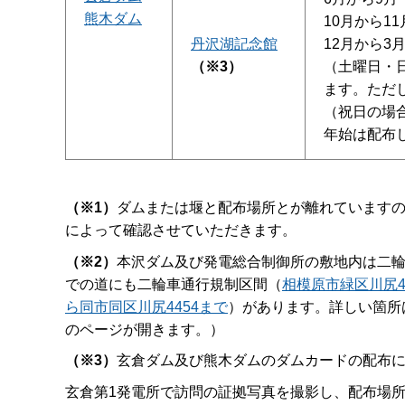
熊木ダム
10月から11
丹沢湖記念館
12月から3
（※3）
（土曜日・
ます。ただし
（祝日の場
年始は配布
（※1）
ダムまたは堰と配布場所とが離れています
によって確認させていただきます。
（※2）
本沢ダム及び発電総合制御所の敷地内は二
での道にも二輪車通行規制区間（
相模原市緑区川尻44
ら同市同区川尻4454まで
）があります。詳しい箇所
のページが開きます。）
（※3）
玄倉ダム及び熊木ダムのダムカードの配布
玄倉第1発電所で訪問の証拠写真を撮影し、配布場所