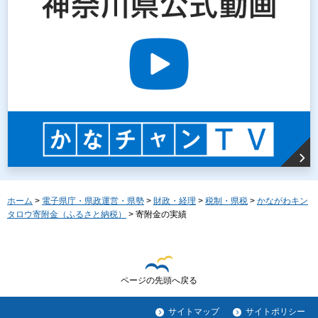
ホーム
>
電子県庁・県政運営・県勢
>
財政・経理
>
税制・県税
>
かながわキン
タロウ寄附金（ふるさと納税）
> 寄附金の実績
ページの先頭へ戻る
サイトマップ
サイトポリシー