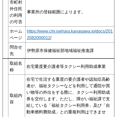
市町村
外住民
事業所の登録範囲によります。
の利用
の可否
ホーム
https://www.city.isehara.kanagawa.jp/docs/201
ページ
2082000012/
問合せ
伊勢原市保健福祉部地域福祉推進課
先
取組名
在宅重度要介護者等タクシー利用助成事業
称
在宅で生活する重度の要介護者や認知症高齢
者が、福祉タクシーなどを利用して通院や買
い物等の外出をする際に、タクシー利用助成
取組内
券を交付します。ただし、障がい福祉課で支
容
給している「福祉タクシー利用券」及び「自
動車燃料費助成」との重複利用はできませ