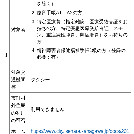
を除く）
療育手帳A1、A2の方
特定医療費（指定難病）医療受給者証をお
持ちの方、特定疾患医療受給者証（スモ
対象者
ン、重症急性膵炎、劇症肝炎）をお持ちの
方
精神障害者保健福祉手帳1級の方（登録の
1
必要：有）
対象交
通機関
タクシー
等
市町村
外住民
利用できません
の利用
の可否
ホーム
https://www.city.isehara.kanagawa.jp/docs/201