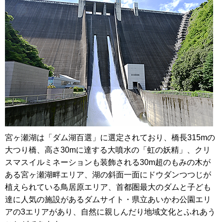
宮ヶ瀬湖は「ダム湖百選」に選定されており、橋長315mの
大つり橋、高さ30mに達する大噴水の「虹の妖精」、クリ
スマスイルミネーションも装飾される30m超のもみの木が
ある宮ヶ瀬湖畔エリア、湖の斜面一面にドウダンつつじが
植えられている鳥居原エリア、首都圏最大のダムと子ども
達に人気の施設があるダムサイト・県立あいかわ公園エリ
アの3エリアがあり、自然に親しんだり地域文化とふれあう