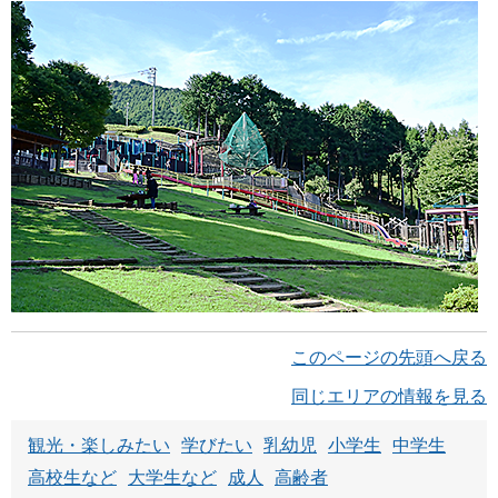
このページの先頭へ戻る
同じエリアの情報を見る
観光・楽しみたい
学びたい
乳幼児
小学生
中学生
高校生など
大学生など
成人
高齢者